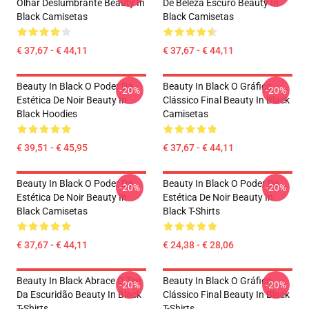
Olhar Deslumbrante Beauty In
De Beleza Escuro Beauty In
Black Camisetas
Black Camisetas
€ 37,67 - € 44,11
€ 37,67 - € 44,11
Beauty In Black O Poder Da
Beauty In Black O Gráfico
-20%
-20%
Estética De Noir Beauty In
Clássico Final Beauty In Black
Black Hoodies
Camisetas
€ 39,51 - € 45,95
€ 37,67 - € 44,11
Beauty In Black O Poder Da
Beauty In Black O Poder Da
-20%
-20%
Estética De Noir Beauty In
Estética De Noir Beauty In
Black Camisetas
Black T-Shirts
€ 37,67 - € 44,11
€ 24,38 - € 28,06
Beauty In Black Abrace O Tee
Beauty In Black O Gráfico
-20%
-20%
Da Escuridão Beauty In Black
Clássico Final Beauty In Black
T-Shirts
T-Shirts