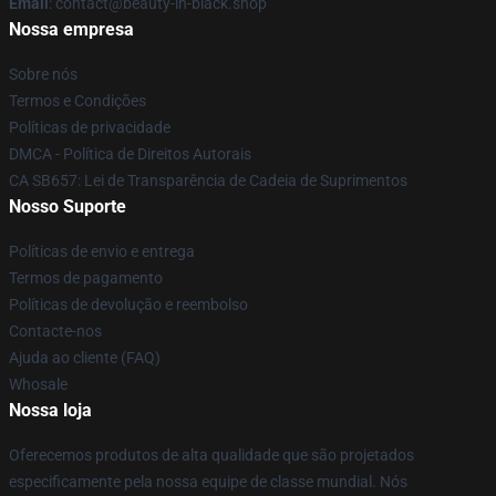
Email
: contact@beauty-in-black.shop
Nossa empresa
Sobre nós
Termos e Condições
Políticas de privacidade
DMCA - Política de Direitos Autorais
CA SB657: Lei de Transparência de Cadeia de Suprimentos
Nosso Suporte
Políticas de envio e entrega
Termos de pagamento
Políticas de devolução e reembolso
Contacte-nos
Ajuda ao cliente (FAQ)
Whosale
Nossa loja
Oferecemos produtos de alta qualidade que são projetados
especificamente pela nossa equipe de classe mundial. Nós