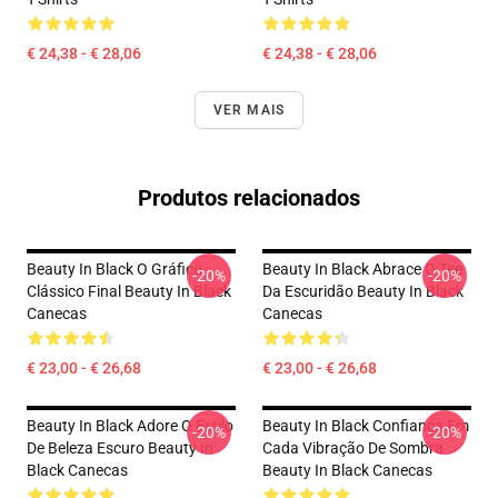
€ 24,38 - € 28,06
€ 24,38 - € 28,06
VER MAIS
Produtos relacionados
Beauty In Black O Gráfico
Beauty In Black Abrace O Tee
-20%
-20%
Clássico Final Beauty In Black
Da Escuridão Beauty In Black
Canecas
Canecas
€ 23,00 - € 26,68
€ 23,00 - € 26,68
Beauty In Black Adore O Estilo
Beauty In Black Confiança Em
-20%
-20%
De Beleza Escuro Beauty In
Cada Vibração De Sombra
Black Canecas
Beauty In Black Canecas