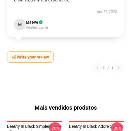
enhanced my tea experience.
Apr 17, 2025
Maeve
M
Verified owner
Write your review
1
/
1
Mais vendidos produtos
Beauty In Black Simplesmente
Beauty In Black Adore O Estilo
-20%
-20%