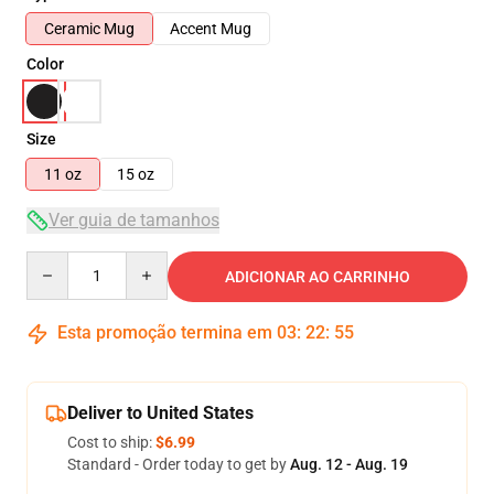
Ceramic Mug
Accent Mug
Color
Size
11 oz
15 oz
Ver guia de tamanhos
Quantity
ADICIONAR AO CARRINHO
Esta promoção termina em
03
:
22
:
54
Deliver to United States
Cost to ship:
$6.99
Standard - Order today to get by
Aug. 12 - Aug. 19