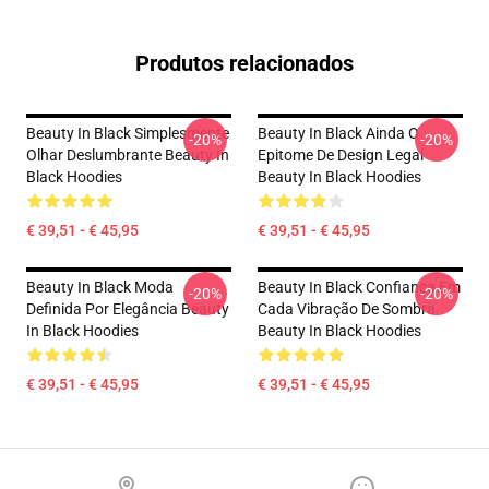
Produtos relacionados
Beauty In Black Simplesmente
Beauty In Black Ainda O
-20%
-20%
Olhar Deslumbrante Beauty In
Epitome De Design Legal
Black Hoodies
Beauty In Black Hoodies
€ 39,51 - € 45,95
€ 39,51 - € 45,95
Beauty In Black Moda
Beauty In Black Confiança Em
-20%
-20%
Definida Por Elegância Beauty
Cada Vibração De Sombra
In Black Hoodies
Beauty In Black Hoodies
€ 39,51 - € 45,95
€ 39,51 - € 45,95
Footer