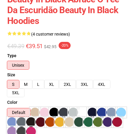
Da Escuridão Beauty In Black
Hoodies
(4 customer reviews)
€49.39
€39.51
-20%
$42.95
Type
Unisex
Size
S
M
L
XL
2XL
3XL
4XL
5XL
Color
Default