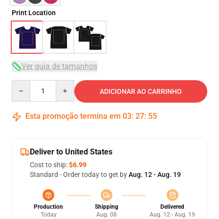
Print Location
Ver guia de tamanhos
Quantity
ADICIONAR AO CARRINHO
Esta promoção termina em
03
:
27
:
54
Deliver to United States
Cost to ship:
$6.99
Standard - Order today to get by
Aug. 12 - Aug. 19
Production
Shipping
Delivered
Today
Aug. 08
Aug. 12 - Aug. 19