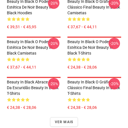
Beauty In Black O Poder Da
Beauty In Black O Gráfico
-20%
-20%
Estética De Noir Beauty In
Clássico Final Beauty In Black
Black Hoodies
Camisetas
€ 39,51 - € 45,95
€ 37,67 - € 44,11
Beauty In Black O Poder Da
Beauty In Black O Poder Da
-20%
-20%
Estética De Noir Beauty In
Estética De Noir Beauty In
Black Camisetas
Black T-Shirts
€ 37,67 - € 44,11
€ 24,38 - € 28,06
Beauty In Black Abrace O Tee
Beauty In Black O Gráfico
-20%
-20%
Da Escuridão Beauty In Black
Clássico Final Beauty In Black
T-Shirts
T-Shirts
€ 24,38 - € 28,06
€ 24,38 - € 28,06
VER MAIS