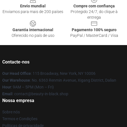
Envio mundial
Compre com confiança
Enviamos para mais de 200 países
Protegido 24/7, do clique à
entrega
Garantia internacional
Pagamento 100% seguro
Oferecido no país de uso
PayPal / MasterCard / Visa
Contacte-nos
Our Head Office
: 115 Broadway, New York, NY 10006
Our Warehouse
: No. 6363 Renmin Avenue, Xigang District, Dalian
Hour
: 9AM – 5PM (Mon – Fri)
Email
: contact@beauty-in-black.shop
Nossa empresa
Sobre nós
Termos e Condições
Políticas de privacidade