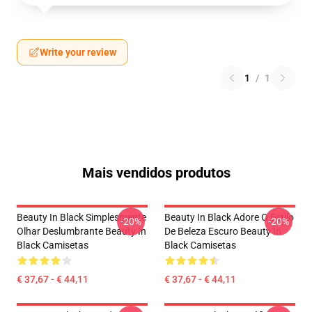
Write your review
1
/
1
Mais vendidos produtos
Beauty In Black Simplesmente
Beauty In Black Adore O Estilo
-20%
-20%
Olhar Deslumbrante Beauty In
De Beleza Escuro Beauty In
Black Camisetas
Black Camisetas
€ 37,67 - € 44,11
€ 37,67 - € 44,11