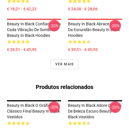
€ 18,21 - € 42,22
€ 24,38 - € 28,06
Beauty In Black Confiança Em
Beauty In Black Abrace O Tee
-20%
-20%
Cada Vibração De Sombra
Da Escuridão Beauty In Black
Beauty In Black Hoodies
Hoodies
€ 39,51 - € 45,95
€ 39,51 - € 45,95
VER MAIS
Produtos relacionados
Beauty In Black O Gráfico
Beauty In Black Adore O Estilo
-20%
-20%
Clássico Final Beauty In Black
De Beleza Escuro Beauty In
Vestidos
Black Vestidos