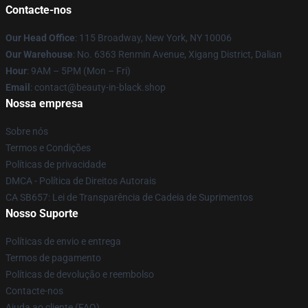
Contacte-nos
Our Head Office
: 115 Broadway, New York, NY 10006
Our Warehouse
: No. 6363 Renmin Avenue, Xigang District, Dalian
Hour
: 9AM – 5PM (Mon – Fri)
Email
: contact@beauty-in-black.shop
Nossa empresa
Sobre nós
Termos e Condições
Políticas de privacidade
DMCA - Política de Direitos Autorais
CA SB657: Lei de Transparência de Cadeia de Suprimentos
Nosso Suporte
Políticas de envio e entrega
Termos de pagamento
Políticas de devolução e reembolso
Contacte-nos
Ajuda ao cliente (FAQ)