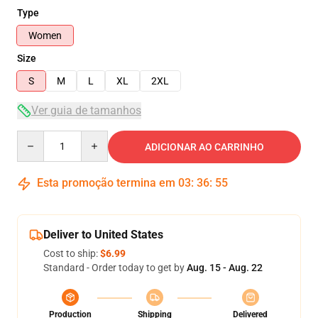
Type
Women
Size
S
M
L
XL
2XL
Ver guia de tamanhos
Quantity
ADICIONAR AO CARRINHO
Esta promoção termina em
03
:
36
:
54
Deliver to United States
Cost to ship:
$6.99
Standard - Order today to get by
Aug. 15 - Aug. 22
Production
Shipping
Delivered