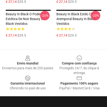
€ 27,14
$29.5
€ 27,14
$29.5
Beauty In Black O Poder Da
Beauty In Black Estilo Chic
-20%
-20%
Estética De Noir Beauty In
Atemporal Beauty In Black
Black Vestidos
Vestidos
€ 27,14
$29.5
€ 27,14
$29.5
Footer
Envio mundial
Compre com confiança
Enviamos para mais de 200 países
Protegido 24/7, do clique à
entrega
Garantia internacional
Pagamento 100% seguro
Oferecido no país de uso
PayPal / MasterCard / Visa