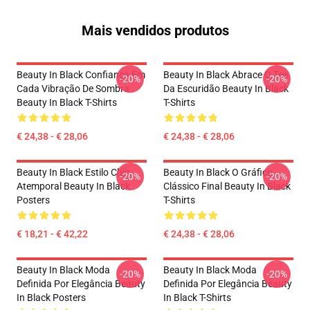
Mais vendidos produtos
Beauty In Black Confiança Em
Beauty In Black Abrace O Tee
-20%
-20%
Cada Vibração De Sombra
Da Escuridão Beauty In Black
Beauty In Black T-Shirts
T-Shirts
€ 24,38 - € 28,06
€ 24,38 - € 28,06
Beauty In Black Estilo Chic
Beauty In Black O Gráfico
-20%
-20%
Atemporal Beauty In Black
Clássico Final Beauty In Black
Posters
T-Shirts
€ 18,21 - € 42,22
€ 24,38 - € 28,06
Beauty In Black Moda
Beauty In Black Moda
-20%
-20%
Definida Por Elegância Beauty
Definida Por Elegância Beauty
In Black Posters
In Black T-Shirts