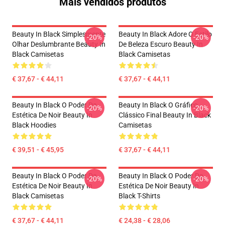
Mais vendidos produtos
Beauty In Black Simplesmente
Beauty In Black Adore O Estilo
-20%
-20%
Olhar Deslumbrante Beauty In
De Beleza Escuro Beauty In
Black Camisetas
Black Camisetas
€ 37,67 - € 44,11
€ 37,67 - € 44,11
Beauty In Black O Poder Da
Beauty In Black O Gráfico
-20%
-20%
Estética De Noir Beauty In
Clássico Final Beauty In Black
Black Hoodies
Camisetas
€ 39,51 - € 45,95
€ 37,67 - € 44,11
Beauty In Black O Poder Da
Beauty In Black O Poder Da
-20%
-20%
Estética De Noir Beauty In
Estética De Noir Beauty In
Black Camisetas
Black T-Shirts
€ 37,67 - € 44,11
€ 24,38 - € 28,06