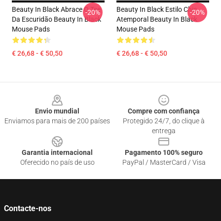
Beauty In Black Abrace O Tee
Beauty In Black Estilo Chic
-20%
-20%
Da Escuridão Beauty In Black
Atemporal Beauty In Black
Mouse Pads
Mouse Pads
€ 26,68 - € 50,50
€ 26,68 - € 50,50
Footer
Envio mundial
Compre com confiança
Enviamos para mais de 200 países
Protegido 24/7, do clique à
entrega
Garantia internacional
Pagamento 100% seguro
Oferecido no país de uso
PayPal / MasterCard / Visa
Contacte-nos