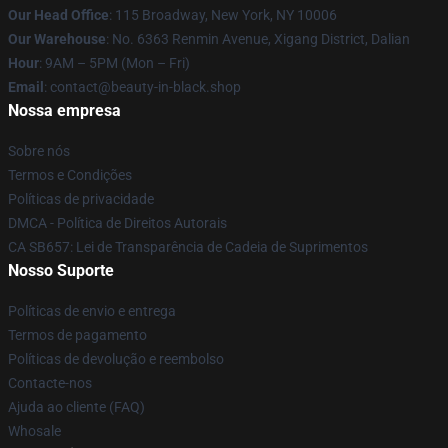
Our Head Office
: 115 Broadway, New York, NY 10006
Our Warehouse
: No. 6363 Renmin Avenue, Xigang District, Dalian
Hour
: 9AM – 5PM (Mon – Fri)
Email
: contact@beauty-in-black.shop
Nossa empresa
Sobre nós
Termos e Condições
Políticas de privacidade
DMCA - Política de Direitos Autorais
CA SB657: Lei de Transparência de Cadeia de Suprimentos
Nosso Suporte
Políticas de envio e entrega
Termos de pagamento
Políticas de devolução e reembolso
Contacte-nos
Ajuda ao cliente (FAQ)
Whosale