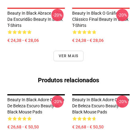
Beauty In Black Abrace O Tee
Beauty In Black O Gráfico
-20%
-20%
Da Escuridão Beauty In Black
Clássico Final Beauty In Black
T-Shirts
T-Shirts
€ 24,38 - € 28,06
€ 24,38 - € 28,06
VER MAIS
Produtos relacionados
Beauty In Black Adore O Estilo
Beauty In Black Adore O Estilo
-20%
-20%
De Beleza Escuro Beauty In
De Beleza Escuro Beauty In
Black Mouse Pads
Black Mouse Pads
€ 26,68 - € 50,50
€ 26,68 - € 50,50