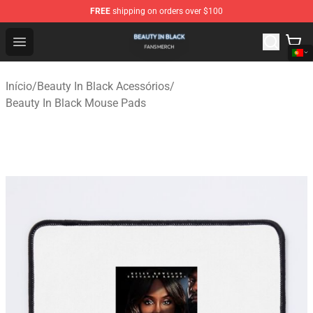
FREE
shipping on orders over $100
Beauty In Black Shop - Official Beauty In Black Merchand
Open menu
Início
/
Beauty In Black Acessórios
/
Beauty In Black Mouse Pads