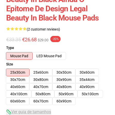
Epitome De Design Legal
Beauty In Black Mouse Pads
(2 customer reviews)
€33.35
€26.68
-20%
$29.00
Type
Mouse Pad
LED Mouse Pad
Size
25x30cm
25x60cm
30x50cm
30x60cm
30x70cm
30x80cm
30x90cm
35x44cm
40x60cm
40x70cm
40x80cm
40x90cm
40x100cm
50x80cm
50x90cm
50x100cm
60x60cm
60x70cm
60x90cm
Ver guia de tamanhos