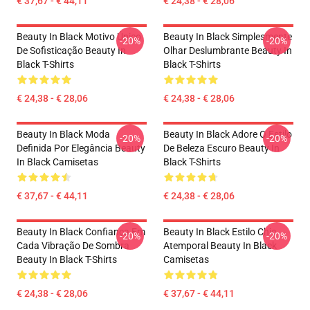
€ 37,67 - € 44,11
€ 24,38 - € 28,06
Beauty In Black Motivo Único
Beauty In Black Simplesmente
-20%
-20%
De Sofisticação Beauty In
Olhar Deslumbrante Beauty In
Black T-Shirts
Black T-Shirts
€ 24,38 - € 28,06
€ 24,38 - € 28,06
Beauty In Black Moda
Beauty In Black Adore O Estilo
-20%
-20%
Definida Por Elegância Beauty
De Beleza Escuro Beauty In
In Black Camisetas
Black T-Shirts
€ 37,67 - € 44,11
€ 24,38 - € 28,06
Beauty In Black Confiança Em
Beauty In Black Estilo Chic
-20%
-20%
Cada Vibração De Sombra
Atemporal Beauty In Black
Beauty In Black T-Shirts
Camisetas
€ 24,38 - € 28,06
€ 37,67 - € 44,11