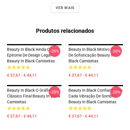
VER MAIS
Produtos relacionados
Beauty In Black Ainda O
Beauty In Black Motivo Único
-20%
-20%
Epitome De Design Legal
De Sofisticação Beauty In
Beauty In Black Camisetas
Black Camisetas
€ 37,67 - € 44,11
€ 37,67 - € 44,11
Beauty In Black O Gráfico
Beauty In Black Confiança Em
-20%
-20%
Clássico Final Beauty In Black
Cada Vibração De Sombra
Camisetas
Beauty In Black Camisetas
€ 37,67 - € 44,11
€ 37,67 - € 44,11