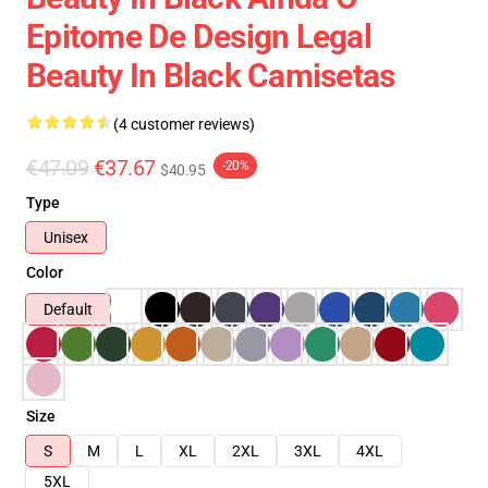
Epitome De Design Legal
Beauty In Black Camisetas
(4 customer reviews)
€47.09
€37.67
-20%
$40.95
Type
Unisex
Color
Default
Size
S
M
L
XL
2XL
3XL
4XL
5XL