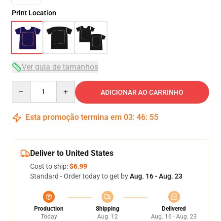
Print Location
Ver guia de tamanhos
Quantity
ADICIONAR AO CARRINHO
Esta promoção termina em
03
:
46
:
54
Deliver to United States
Cost to ship:
$6.99
Standard - Order today to get by
Aug. 16 - Aug. 23
Production
Shipping
Delivered
Today
Aug. 12
Aug. 16 - Aug. 23