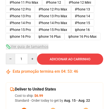
iPhone 11 Pro Max
iPhone 12
iPhone 12 Mini
iPhone 12 Pro
iPhone 12 Pro Max
iPhone 13
iPhone 13 Pro
iPhone 13 Pro Max
iPhone 14
iPhone 14 Pro
iPhone 14 Pro Max
iPhone 15
iPhone 15 Pro
iPhone 15 Pro Max
iphone 16
iphone 16 Pro
iphone 16 Plus
iphone 16 Pro Max
Ver guia de tamanhos
Quantity
ADICIONAR AO CARRINHO
Esta promoção termina em
04
:
53
:
45
Deliver to United States
Cost to ship:
$6.99
Standard - Order today to get by
Aug. 15 - Aug. 22