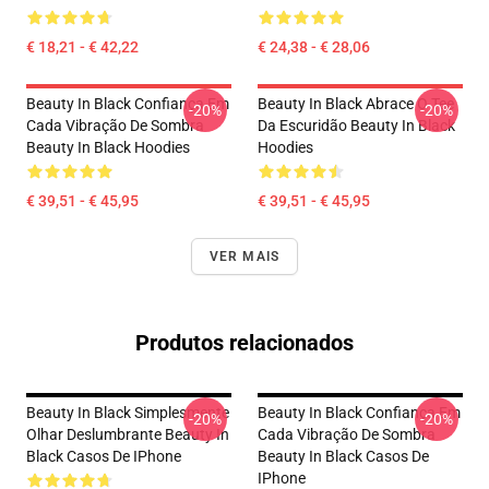
€ 18,21 - € 42,22
€ 24,38 - € 28,06
Beauty In Black Confiança Em
Beauty In Black Abrace O Tee
-20%
-20%
Cada Vibração De Sombra
Da Escuridão Beauty In Black
Beauty In Black Hoodies
Hoodies
€ 39,51 - € 45,95
€ 39,51 - € 45,95
VER MAIS
Produtos relacionados
Beauty In Black Simplesmente
Beauty In Black Confiança Em
-20%
-20%
Olhar Deslumbrante Beauty In
Cada Vibração De Sombra
Black Casos De IPhone
Beauty In Black Casos De
IPhone