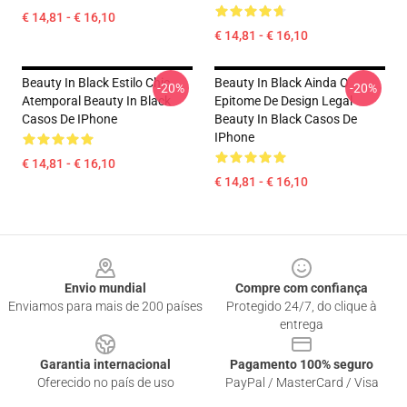
€ 14,81 - € 16,10
€ 14,81 - € 16,10
Beauty In Black Estilo Chic
Beauty In Black Ainda O
-20%
-20%
Atemporal Beauty In Black
Epitome De Design Legal
Casos De IPhone
Beauty In Black Casos De
IPhone
€ 14,81 - € 16,10
€ 14,81 - € 16,10
Footer
Envio mundial
Compre com confiança
Enviamos para mais de 200 países
Protegido 24/7, do clique à
entrega
Garantia internacional
Pagamento 100% seguro
Oferecido no país de uso
PayPal / MasterCard / Visa