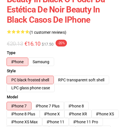
Estética De Noir Beauty In
Black Casos De IPhone
(1 customer reviews)
€20.13
€16.10
-20%
$17.50
Type
iPhone
Samsung
Style
PC black frosted shell
RPC transparent soft shell
LPC glass phone case
Model
iPhone 7
iPhone 7 Plus
iPhone 8
iPhone 8 Plus
iPhone X
iPhone XR
iPhone XS
iPhone XS Max
iPhone 11
iPhone 11 Pro