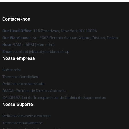
Contacte-nos
Our Head Office
: 115 Broadway, New York, NY 10006
Our Warehouse
: No. 6363 Renmin Avenue, Xigang District, Dalian
Hour
: 9AM – 5PM (Mon – Fri)
Email
: contact@beauty-in-black.shop
Nossa empresa
Sobre nós
Termos e Condições
Políticas de privacidade
DMCA - Política de Direitos Autorais
CA SB657: Lei de Transparência de Cadeia de Suprimentos
Nosso Suporte
Políticas de envio e entrega
Termos de pagamento