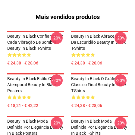
Mais vendidos produtos
Beauty In Black Confiança Em
Beauty In Black Abrace O Tee
-20%
-20%
Cada Vibração De Sombra
Da Escuridão Beauty In Black
Beauty In Black T-Shirts
T-Shirts
€ 24,38 - € 28,06
€ 24,38 - € 28,06
Beauty In Black Estilo Chic
Beauty In Black O Gráfico
-20%
-20%
Atemporal Beauty In Black
Clássico Final Beauty In Black
Posters
T-Shirts
€ 18,21 - € 42,22
€ 24,38 - € 28,06
Beauty In Black Moda
Beauty In Black Moda
-20%
-20%
Definida Por Elegância Beauty
Definida Por Elegância Beauty
In Black Posters
In Black T-Shirts