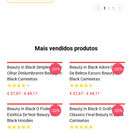
1
/
1
Mais vendidos produtos
Beauty In Black Simplesmente
Beauty In Black Adore O Estilo
-20%
-20%
Olhar Deslumbrante Beauty In
De Beleza Escuro Beauty In
Black Camisetas
Black Camisetas
€ 37,67 - € 44,11
€ 37,67 - € 44,11
Beauty In Black O Poder Da
Beauty In Black O Gráfico
-20%
-20%
Estética De Noir Beauty In
Clássico Final Beauty In Black
Black Hoodies
Camisetas