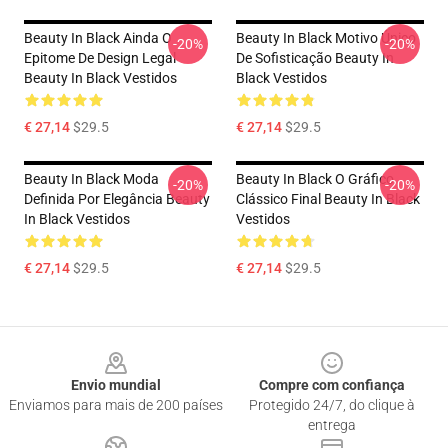
Beauty In Black Ainda O
Beauty In Black Motivo Único
-20%
-20%
Epitome De Design Legal
De Sofisticação Beauty In
Beauty In Black Vestidos
Black Vestidos
€ 27,14
$29.5
€ 27,14
$29.5
Beauty In Black Moda
Beauty In Black O Gráfico
-20%
-20%
Definida Por Elegância Beauty
Clássico Final Beauty In Black
In Black Vestidos
Vestidos
€ 27,14
$29.5
€ 27,14
$29.5
Footer
Envio mundial
Compre com confiança
Enviamos para mais de 200 países
Protegido 24/7, do clique à
entrega