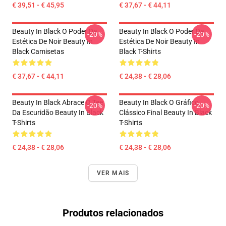
€ 39,51 - € 45,95
€ 37,67 - € 44,11
Beauty In Black O Poder Da
Beauty In Black O Poder Da
-20%
-20%
Estética De Noir Beauty In
Estética De Noir Beauty In
Black Camisetas
Black T-Shirts
€ 37,67 - € 44,11
€ 24,38 - € 28,06
Beauty In Black Abrace O Tee
Beauty In Black O Gráfico
-20%
-20%
Da Escuridão Beauty In Black
Clássico Final Beauty In Black
T-Shirts
T-Shirts
€ 24,38 - € 28,06
€ 24,38 - € 28,06
VER MAIS
Produtos relacionados