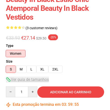
Atemporal Beauty In Black
Vestidos
(3 customer reviews)
€33.93
€27.14
-20%
$29.50
Type
Women
Size
S
M
L
XL
2XL
Ver guia de tamanhos
Quantity
ADICIONAR AO CARRINHO
Esta promoção termina em
03
:
59
:
54