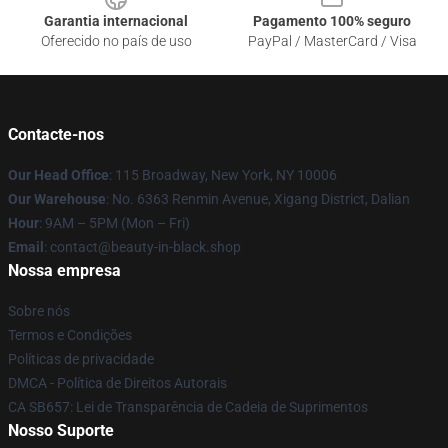
Garantia internacional
Pagamento 100% seguro
Oferecido no país de uso
PayPal / MasterCard / Visa
Contacte-nos
Our Head Office
: 115 Broadway, New York, NY 10006
Our Warehouse
: No. 6363 Renmin Avenue, Xigang District, Dalian
Hour
: 9AM – 5PM (Mon – Fri)
Email
: contact@beauty-in-black.shop
Nossa empresa
Sobre nós
Termos e Condições
Políticas de privacidade
DMCA - Política de Direitos Autorais
CA SB657: Lei de Transparência de Cadeia de Suprimentos
Nosso Suporte