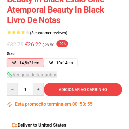
Atemporal Beauty In Black
Livro De Notas
(3 customer reviews)
€32.78
€26.22
-20%
$28.50
Size
A5 - 14,8x21cm
A6 - 10x14cm
Ver guia de tamanhos
Quantity
ADICIONAR AO CARRINHO
Esta promoção termina em
00
:
58
:
54
Deliver to United States