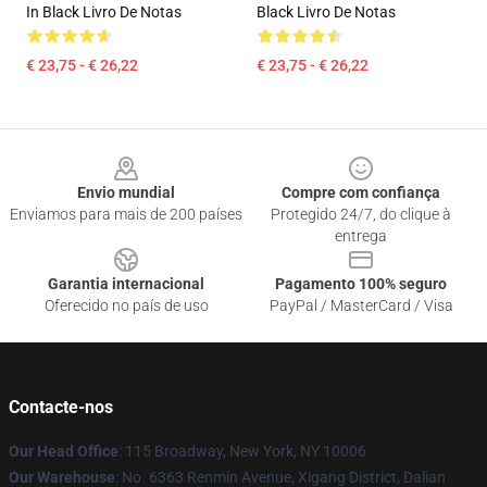
In Black Livro De Notas
Black Livro De Notas
€ 23,75 - € 26,22
€ 23,75 - € 26,22
Footer
Envio mundial
Compre com confiança
Enviamos para mais de 200 países
Protegido 24/7, do clique à
entrega
Garantia internacional
Pagamento 100% seguro
Oferecido no país de uso
PayPal / MasterCard / Visa
Contacte-nos
Our Head Office
: 115 Broadway, New York, NY 10006
Our Warehouse
: No. 6363 Renmin Avenue, Xigang District, Dalian