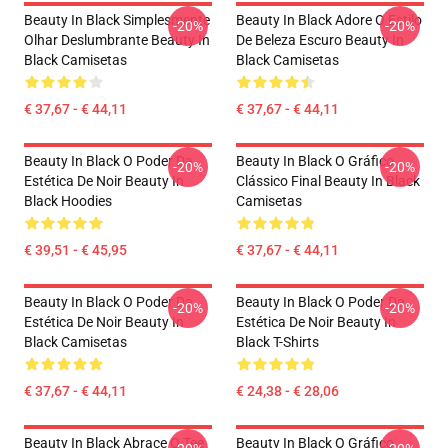
Beauty In Black Simplesmente
Beauty In Black Adore O Estilo
-20%
-20%
Olhar Deslumbrante Beauty In
De Beleza Escuro Beauty In
Black Camisetas
Black Camisetas
€ 37,67 - € 44,11
€ 37,67 - € 44,11
Beauty In Black O Poder Da
Beauty In Black O Gráfico
-20%
-20%
Estética De Noir Beauty In
Clássico Final Beauty In Black
Black Hoodies
Camisetas
€ 39,51 - € 45,95
€ 37,67 - € 44,11
Beauty In Black O Poder Da
Beauty In Black O Poder Da
-20%
-20%
Estética De Noir Beauty In
Estética De Noir Beauty In
Black Camisetas
Black T-Shirts
€ 37,67 - € 44,11
€ 24,38 - € 28,06
Beauty In Black Abrace O Tee
Beauty In Black O Gráfico