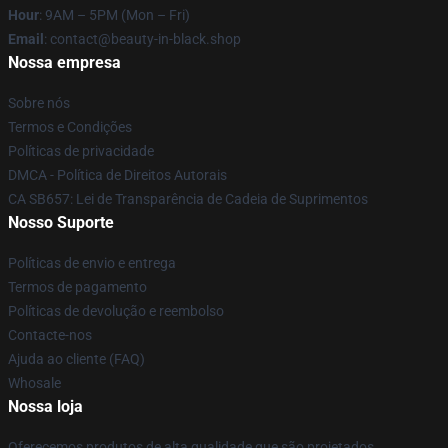
Hour
: 9AM – 5PM (Mon – Fri)
Email
: contact@beauty-in-black.shop
Nossa empresa
Sobre nós
Termos e Condições
Políticas de privacidade
DMCA - Política de Direitos Autorais
CA SB657: Lei de Transparência de Cadeia de Suprimentos
Nosso Suporte
Políticas de envio e entrega
Termos de pagamento
Políticas de devolução e reembolso
Contacte-nos
Ajuda ao cliente (FAQ)
Whosale
Nossa loja
Oferecemos produtos de alta qualidade que são projetados