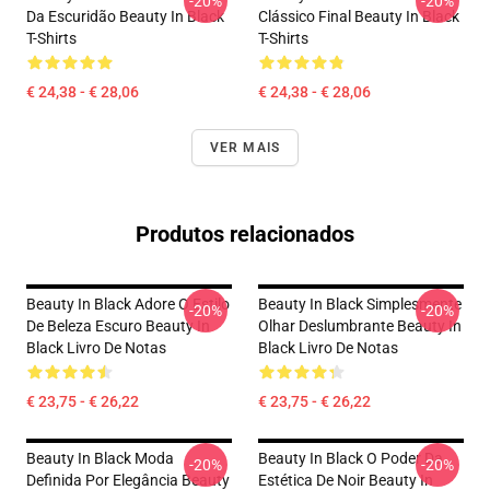
-20%
-20%
Da Escuridão Beauty In Black
Clássico Final Beauty In Black
T-Shirts
T-Shirts
€ 24,38 - € 28,06
€ 24,38 - € 28,06
VER MAIS
Produtos relacionados
Beauty In Black Adore O Estilo
Beauty In Black Simplesmente
-20%
-20%
De Beleza Escuro Beauty In
Olhar Deslumbrante Beauty In
Black Livro De Notas
Black Livro De Notas
€ 23,75 - € 26,22
€ 23,75 - € 26,22
Beauty In Black Moda
Beauty In Black O Poder Da
-20%
-20%
Definida Por Elegância Beauty
Estética De Noir Beauty In