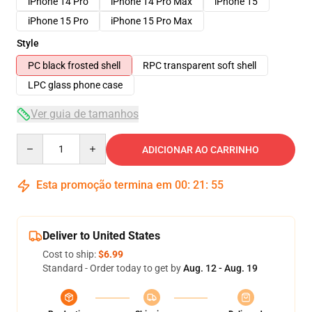
iPhone 14 Pro
iPhone 14 Pro Max
iPhone 15
iPhone 15 Pro
iPhone 15 Pro Max
Style
PC black frosted shell
RPC transparent soft shell
LPC glass phone case
Ver guia de tamanhos
Quantity
ADICIONAR AO CARRINHO
Esta promoção termina em
00
:
21
:
54
Deliver to United States
Cost to ship:
$6.99
Standard - Order today to get by
Aug. 12 - Aug. 19