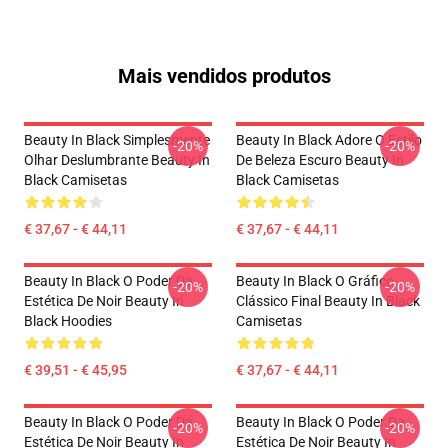
Mais vendidos produtos
Beauty In Black Simplesmente
Beauty In Black Adore O Estilo
-20%
-20%
Olhar Deslumbrante Beauty In
De Beleza Escuro Beauty In
Black Camisetas
Black Camisetas
€ 37,67 - € 44,11
€ 37,67 - € 44,11
Beauty In Black O Poder Da
Beauty In Black O Gráfico
-20%
-20%
Estética De Noir Beauty In
Clássico Final Beauty In Black
Black Hoodies
Camisetas
€ 39,51 - € 45,95
€ 37,67 - € 44,11
Beauty In Black O Poder Da
Beauty In Black O Poder Da
-20%
-20%
Estética De Noir Beauty In
Estética De Noir Beauty In