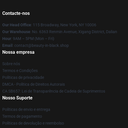
Contacte-nos
Our Head Office
: 115 Broadway, New York, NY 10006
Our Warehouse
: No. 6363 Renmin Avenue, Xigang District, Dalian
Hour
: 9AM – 5PM (Mon – Fri)
Email
: contact@beauty-in-black.shop
Nossa empresa
Sobre nós
Termos e Condições
Políticas de privacidade
DMCA - Política de Direitos Autorais
CA SB657: Lei de Transparência de Cadeia de Suprimentos
Nosso Suporte
Políticas de envio e entrega
Termos de pagamento
Políticas de devolução e reembolso