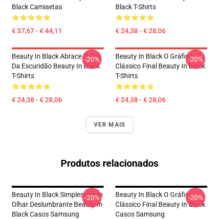
Black Camisetas
Black T-Shirts
€ 37,67 - € 44,11
€ 24,38 - € 28,06
Beauty In Black Abrace O Tee
Beauty In Black O Gráfico
-20%
-20%
Da Escuridão Beauty In Black
Clássico Final Beauty In Black
T-Shirts
T-Shirts
€ 24,38 - € 28,06
€ 24,38 - € 28,06
VER MAIS
Produtos relacionados
Beauty In Black Simplesmente
Beauty In Black O Gráfico
-20%
-20%
Olhar Deslumbrante Beauty In
Clássico Final Beauty In Black
Black Casos Samsung
Casos Samsung