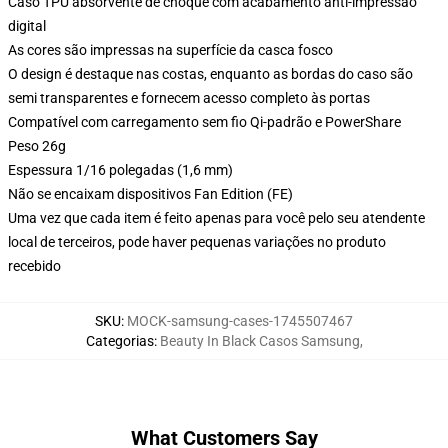
Caso TPU absorvente de choque com acabamento anti-impressão
digital
As cores são impressas na superfície da casca fosco
O design é destaque nas costas, enquanto as bordas do caso são
semi transparentes e fornecem acesso completo às portas
Compatível com carregamento sem fio Qi-padrão e PowerShare
Peso 26g
Espessura 1/16 polegadas (1,6 mm)
Não se encaixam dispositivos Fan Edition (FE)
Uma vez que cada item é feito apenas para você pelo seu atendente
local de terceiros, pode haver pequenas variações no produto
recebido
SKU
:
MOCK-samsung-cases-1745507467
Categorias
:
Beauty In Black Casos Samsung
,
What Customers Say