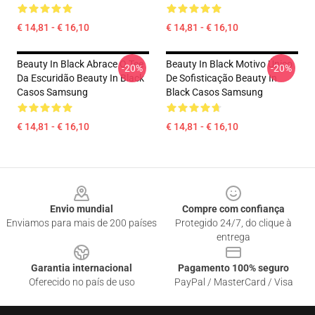
€ 14,81 - € 16,10
€ 14,81 - € 16,10
Beauty In Black Abrace O Tee
Beauty In Black Motivo Único
-20%
-20%
Da Escuridão Beauty In Black
De Sofisticação Beauty In
Casos Samsung
Black Casos Samsung
€ 14,81 - € 16,10
€ 14,81 - € 16,10
Footer
Envio mundial
Compre com confiança
Enviamos para mais de 200 países
Protegido 24/7, do clique à
entrega
Garantia internacional
Pagamento 100% seguro
Oferecido no país de uso
PayPal / MasterCard / Visa