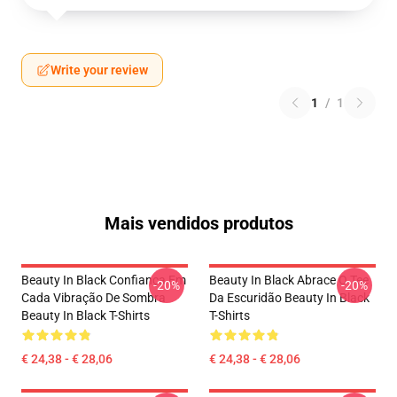
Write your review
1
/
1
Mais vendidos produtos
Beauty In Black Confiança Em
Beauty In Black Abrace O Tee
-20%
-20%
Cada Vibração De Sombra
Da Escuridão Beauty In Black
Beauty In Black T-Shirts
T-Shirts
€ 24,38 - € 28,06
€ 24,38 - € 28,06