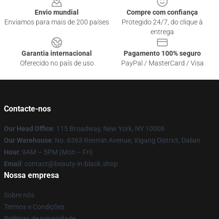
Envio mundial
Compre com confiança
Enviamos para mais de 200 países
Protegido 24/7, do clique à
entrega
Garantia internacional
Pagamento 100% seguro
Oferecido no país de uso
PayPal / MasterCard / Visa
Contacte-nos
Our Head Office
: 115 Broadway, New York, NY 10006
Our Warehouse
: No. 6363 Renmin Avenue, Xigang District, Dalian
Hour
: 9AM – 5PM (Mon – Fri)
Email
: contact@beauty-in-black.shop
Nossa empresa
Sobre nós
Termos e Condições
Políticas de privacidade