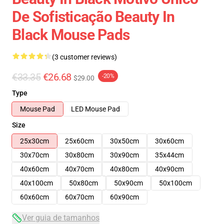
De Sofisticação Beauty In
Black Mouse Pads
(3 customer reviews)
€33.35
€26.68
-20%
$29.00
Type
Mouse Pad
LED Mouse Pad
Size
25x30cm
25x60cm
30x50cm
30x60cm
30x70cm
30x80cm
30x90cm
35x44cm
40x60cm
40x70cm
40x80cm
40x90cm
40x100cm
50x80cm
50x90cm
50x100cm
60x60cm
60x70cm
60x90cm
Ver guia de tamanhos