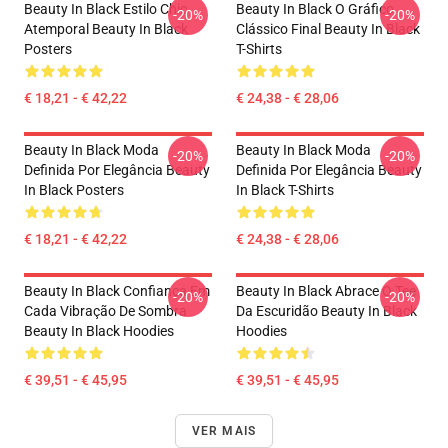
Beauty In Black Estilo Chic
Beauty In Black O Gráfico
-20%
-20%
Atemporal Beauty In Black
Clássico Final Beauty In Black
Posters
T-Shirts
€ 18,21 - € 42,22
€ 24,38 - € 28,06
Beauty In Black Moda
Beauty In Black Moda
-20%
-20%
Definida Por Elegância Beauty
Definida Por Elegância Beauty
In Black Posters
In Black T-Shirts
€ 18,21 - € 42,22
€ 24,38 - € 28,06
Beauty In Black Confiança Em
Beauty In Black Abrace O Tee
-20%
-20%
Cada Vibração De Sombra
Da Escuridão Beauty In Black
Beauty In Black Hoodies
Hoodies
€ 39,51 - € 45,95
€ 39,51 - € 45,95
VER MAIS