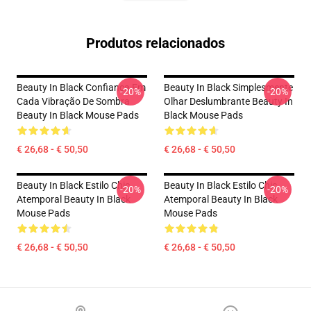
Produtos relacionados
Beauty In Black Confiança Em
Beauty In Black Simplesmente
-20%
-20%
Cada Vibração De Sombra
Olhar Deslumbrante Beauty In
Beauty In Black Mouse Pads
Black Mouse Pads
€ 26,68 - € 50,50
€ 26,68 - € 50,50
Beauty In Black Estilo Chic
Beauty In Black Estilo Chic
-20%
-20%
Atemporal Beauty In Black
Atemporal Beauty In Black
Mouse Pads
Mouse Pads
€ 26,68 - € 50,50
€ 26,68 - € 50,50
Footer