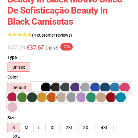
De Sofisticação Beauty In
Black Camisetas
(4 customer reviews)
€47.09
€37.67
-20%
$40.95
Type
Unisex
Color
Default
Size
S
M
L
XL
2XL
3XL
4XL
5XL