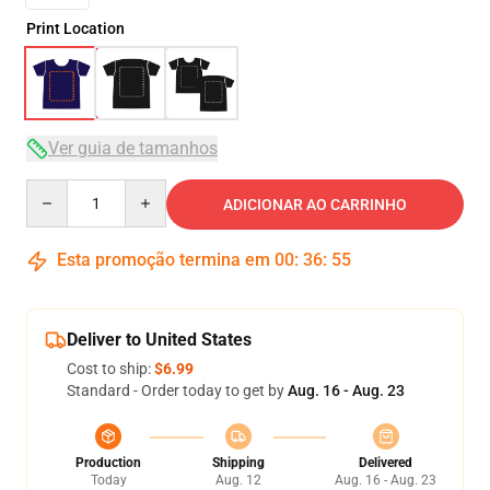
Print Location
Ver guia de tamanhos
Quantity
ADICIONAR AO CARRINHO
Esta promoção termina em
00
:
36
:
54
Deliver to United States
Cost to ship:
$6.99
Standard - Order today to get by
Aug. 16 - Aug. 23
Production
Shipping
Delivered
Today
Aug. 12
Aug. 16 - Aug. 23