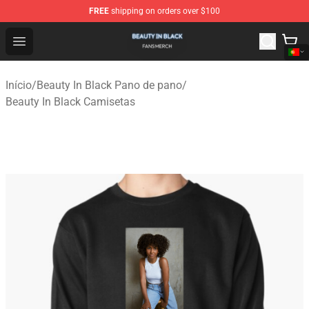
FREE
shipping on orders over $100
Beauty In Black Shop - Official Beauty In Black Merchand
Open menu
Início
/
Beauty In Black Pano de pano
/
Beauty In Black Camisetas