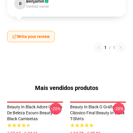
Benjamin
B
Verified owner
Write your review
1
/
1
Mais vendidos produtos
Beauty In Black Adore O Estilo
Beauty In Black O Gráfico
-20%
-20%
De Beleza Escuro Beauty In
Clássico Final Beauty In Black
Black Camisetas
T-Shirts