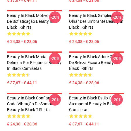
€ 37,67 - € 44,11
€ 24,38 - € 28,06
Beauty In Black Motivo Único
Beauty In Black Simplesmente
-20%
-20%
De Sofisticação Beauty In
Olhar Deslumbrante Beauty In
Black T-Shirts
Black T-Shirts
€ 24,38 - € 28,06
€ 24,38 - € 28,06
Beauty In Black Moda
Beauty In Black Adore O Estilo
-20%
-20%
Definida Por Elegância Beauty
De Beleza Escuro Beauty In
In Black Camisetas
Black T-Shirts
€ 37,67 - € 44,11
€ 24,38 - € 28,06
Beauty In Black Confiança Em
Beauty In Black Estilo Chic
-20%
-20%
Cada Vibração De Sombra
Atemporal Beauty In Black
Beauty In Black T-Shirts
Camisetas
€ 24,38 - € 28,06
€ 37,67 - € 44,11