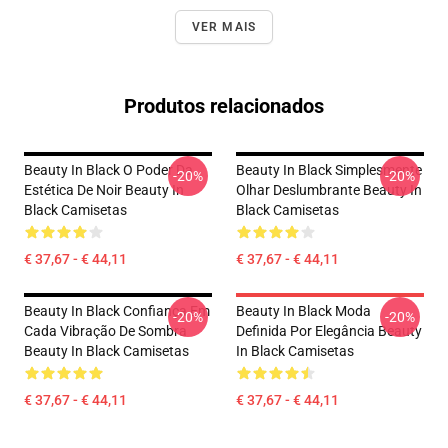
VER MAIS
Produtos relacionados
Beauty In Black O Poder Da
Beauty In Black Simplesmente
-20%
-20%
Estética De Noir Beauty In
Olhar Deslumbrante Beauty In
Black Camisetas
Black Camisetas
€ 37,67 - € 44,11
€ 37,67 - € 44,11
Beauty In Black Confiança Em
Beauty In Black Moda
-20%
-20%
Cada Vibração De Sombra
Definida Por Elegância Beauty
Beauty In Black Camisetas
In Black Camisetas
€ 37,67 - € 44,11
€ 37,67 - € 44,11