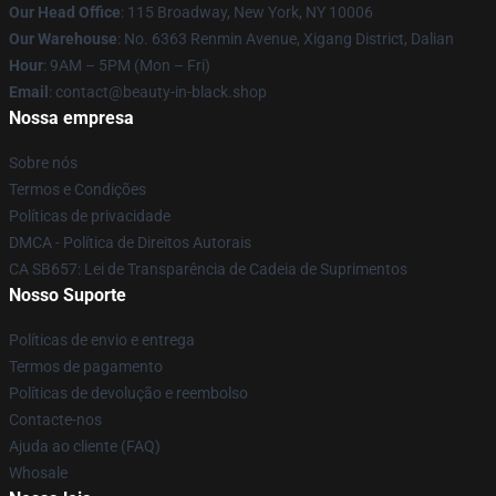
Our Head Office
: 115 Broadway, New York, NY 10006
Our Warehouse
: No. 6363 Renmin Avenue, Xigang District, Dalian
Hour
: 9AM – 5PM (Mon – Fri)
Email
: contact@beauty-in-black.shop
Nossa empresa
Sobre nós
Termos e Condições
Políticas de privacidade
DMCA - Política de Direitos Autorais
CA SB657: Lei de Transparência de Cadeia de Suprimentos
Nosso Suporte
Políticas de envio e entrega
Termos de pagamento
Políticas de devolução e reembolso
Contacte-nos
Ajuda ao cliente (FAQ)
Whosale