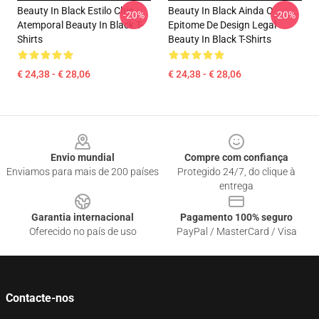
Beauty In Black Estilo Chic
Beauty In Black Ainda O
-20%
-20%
Atemporal Beauty In Black T-
Epitome De Design Legal
Shirts
Beauty In Black T-Shirts
€ 24,38 - € 28,06
€ 24,38 - € 28,06
Footer
Envio mundial
Compre com confiança
Enviamos para mais de 200 países
Protegido 24/7, do clique à
entrega
Garantia internacional
Pagamento 100% seguro
Oferecido no país de uso
PayPal / MasterCard / Visa
Contacte-nos