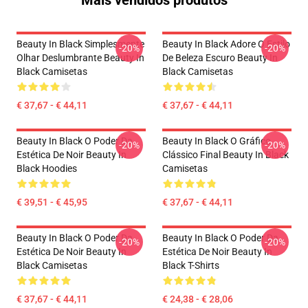
Mais vendidos produtos
Beauty In Black Simplesmente
Beauty In Black Adore O Estilo
-20%
-20%
Olhar Deslumbrante Beauty In
De Beleza Escuro Beauty In
Black Camisetas
Black Camisetas
€ 37,67 - € 44,11
€ 37,67 - € 44,11
Beauty In Black O Poder Da
Beauty In Black O Gráfico
-20%
-20%
Estética De Noir Beauty In
Clássico Final Beauty In Black
Black Hoodies
Camisetas
€ 39,51 - € 45,95
€ 37,67 - € 44,11
Beauty In Black O Poder Da
Beauty In Black O Poder Da
-20%
-20%
Estética De Noir Beauty In
Estética De Noir Beauty In
Black Camisetas
Black T-Shirts
€ 37,67 - € 44,11
€ 24,38 - € 28,06