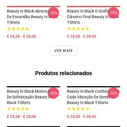
Beauty In Black Abrace O Tee
Beauty In Black O Gráfico
-20%
-20%
Da Escuridão Beauty In Black
Clássico Final Beauty In Black
T-Shirts
T-Shirts
€ 24,38 - € 28,06
€ 24,38 - € 28,06
VER MAIS
Produtos relacionados
Beauty In Black Motivo Único
Beauty In Black Confiança Em
-20%
-20%
De Sofisticação Beauty In
Cada Vibração De Sombra
Black T-Shirts
Beauty In Black T-Shirts
€ 24,38 - € 28,06
€ 24,38 - € 28,06