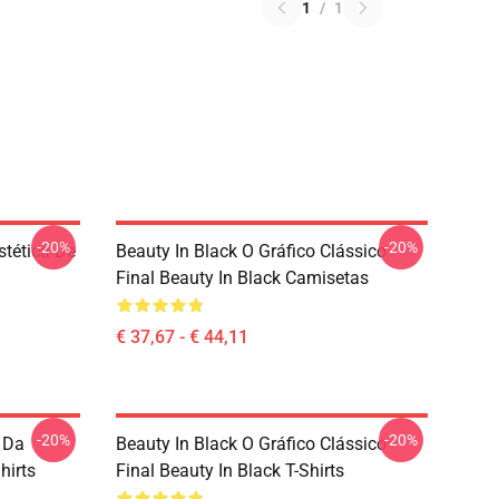
1
/
1
-20%
-20%
stética De
Beauty In Black O Gráfico Clássico
Final Beauty In Black Camisetas
€ 37,67 - € 44,11
-20%
-20%
 Da
Beauty In Black O Gráfico Clássico
hirts
Final Beauty In Black T-Shirts