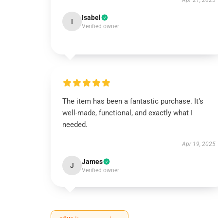
Apr 21, 2025
Isabel
I
Verified owner
The item has been a fantastic purchase. It’s
well-made, functional, and exactly what I
needed.
Apr 19, 2025
James
J
Verified owner