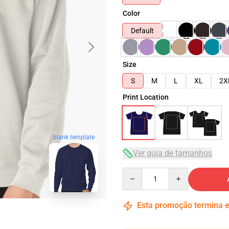
Color
Default
Size
S
M
L
XL
2X
Print Location
blank template
Ver guia de tamanhos
Quantity
Esta promoção termina