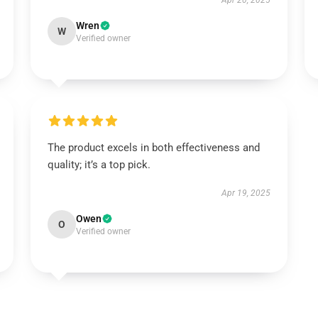
Apr 20, 2025
Wren
W
Verified owner
The product excels in both effectiveness and
quality; it’s a top pick.
Apr 19, 2025
Owen
O
Verified owner