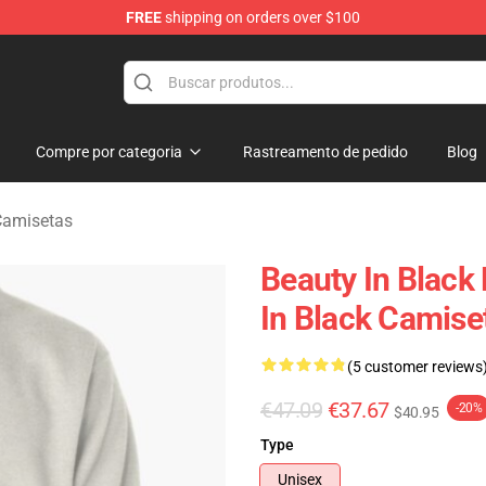
FREE
shipping on orders over $100
ndise Store
Compre por categoria
Rastreamento de pedido
Blog
Camisetas
Beauty In Black
In Black Camise
(5 customer reviews
€47.09
€37.67
-20%
$40.95
Type
Unisex