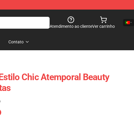
Atendimento ao cliente
Ver carrinho
Contato
 Estilo Chic Atemporal Beauty
tas
)