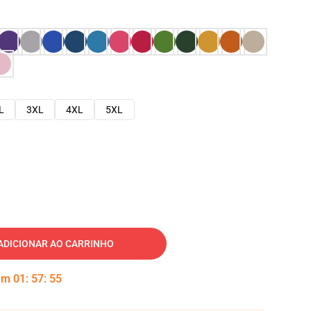
L
3XL
4XL
5XL
ADICIONAR AO CARRINHO
 em
01
:
57
:
54