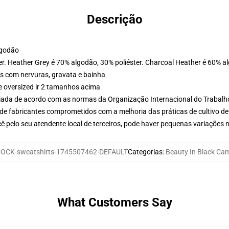
Descrição
lgodão
er. Heather Grey é 70% algodão, 30% poliéster. Charcoal Heather é 60% a
s com nervuras, gravata e bainha
e oversized ir 2 tamanhos acima
aliada de acordo com as normas da Organização Internacional do Trabalh
de fabricantes comprometidos com a melhoria das práticas de cultivo de
ê pelo seu atendente local de terceiros, pode haver pequenas variações 
OCK-sweatshirts-1745507462-DEFAULT
Categorias
:
Beauty In Black Ca
What Customers Say