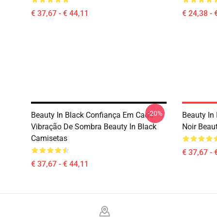
€ 37,67 - € 44,11
€ 24,38 - 
-20%
Beauty In Black Confiança Em Cada
Beauty In
Vibração De Sombra Beauty In Black
Noir Beau
Camisetas
€ 37,67 - 
€ 37,67 - € 44,11
Footer