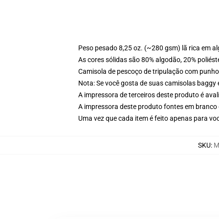
Peso pesado 8,25 oz. (~280 gsm) lã rica em a
As cores sólidas são 80% algodão, 20% poliést
Camisola de pescoço de tripulação com punho
Nota: Se você gosta de suas camisolas baggy 
A impressora de terceiros deste produto é av
A impressora deste produto fontes em branco 
Uma vez que cada item é feito apenas para voc
SKU
:
M