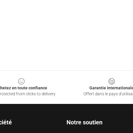
hetez en toute confiance
Garantie international
otected from clicks to delivery
Offert dans le pays d'utilisa
ciété
Notre soutien