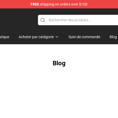
FREE
shipping on orders over $100
ndise Store
tique
Acheter par catégorie
Suivi de commande
Blog
Blog