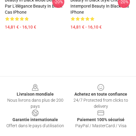
Beauty In Black Mode Définie
Beauty In Black Style Chic
-20%
-20%
Par L'élégance Beauty In Black
Intemporel Beauty In Black Cas
Cas IPhone
IPhone
14,81 € - 16,10 €
14,81 € - 16,10 €
Footer
Livraison mondiale
Achetez en toute confiance
Nous livrons dans plus de 200
24/7 Protected from clicks to
pays
delivery
Garantie internationale
Paiement 100% sécurisé
Offert dans le pays d'utilisation
PayPal / MasterCard / Visa