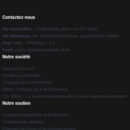
Contactez-nous
Our Head Office
: 115 Broadway, New York, NY 10006
Our Warehouse
: No. 6363 Renmin Avenue, Xigang District, Dalian
Hour
: 9AM – 5PM (Mon – Fri)
Email
: contact@beauty-in-black.shop
Notre société
À propos de nous
Conditions générales
Politiques de confidentialité
DMCA - Politique sur le droit d'auteur
C.A. SB657 : Loi sur la transparence de la chaîne d'approvisionnement
Notre soutien
Politiques d'expédition et de livraison
Conditions de paiement
Politiques de retour et de remboursement