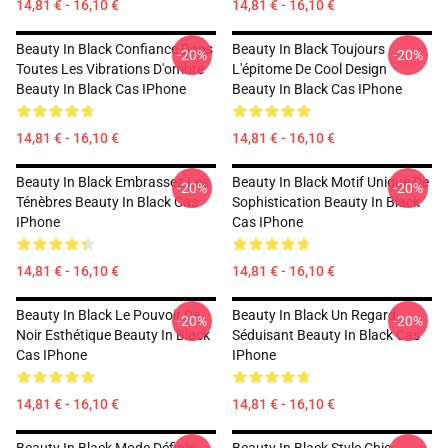
14,81 € - 16,10 €
14,81 € - 16,10 €
Beauty In Black Confiance Dans
Beauty In Black Toujours
-20%
-20%
Toutes Les Vibrations D'ombre
L'épitome De Cool Design
Beauty In Black Cas IPhone
Beauty In Black Cas IPhone
14,81 € - 16,10 €
14,81 € - 16,10 €
Beauty In Black Embrassez Les
Beauty In Black Motif Unique De
-20%
-20%
Ténèbres Beauty In Black Cas
Sophistication Beauty In Black
IPhone
Cas IPhone
14,81 € - 16,10 €
14,81 € - 16,10 €
Beauty In Black Le Pouvoir De
Beauty In Black Un Regard
-20%
-20%
Noir Esthétique Beauty In Black
Séduisant Beauty In Black Cas
Cas IPhone
IPhone
14,81 € - 16,10 €
14,81 € - 16,10 €