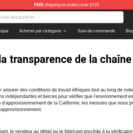
FREE
shipping on orders over $100
andise Store
ique
Acheter par catégorie
Suivi de commande
Blo
 la transparence de la chaîn
 assurer des conditions de travail éthiques tout au long de not
s indépendantes et tierces pour vérifier que l'environnement est 
 d'approvisionnement de la Californie, les mesures que nous pre
 d'approvisionnement.
t, le vendeur au détail ou le fabricant procède à la vérificati