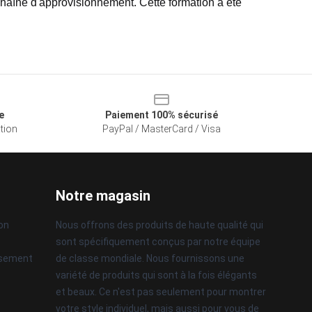
 chaîne d'approvisionnement. Cette formation a été 
e
Paiement 100% sécurisé
ation
PayPal / MasterCard / Visa
Notre magasin
son
Nous offrons des produits de haute qualité qui
sont spécifiquement conçus par notre équipe
rsement
de classe mondiale. Nous fournissons une
variété de produits qui sont à la fois élégants
et beaux. Ce n'est pas seulement pour montrer
votre style individuel, mais aussi pour vous de