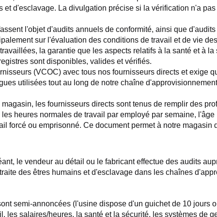
s et d'esclavage. La divulgation précise si la vérification n'a pas 
ssent l'objet d'audits annuels de conformité, ainsi que d'audits d
palement sur l'évaluation des conditions de travail et de vie des t
availlées, la garantie que les aspects relatifs à la santé et à la 
gistres sont disponibles, valides et vérifiés.
nisseurs (VCOC) avec tous nos fournisseurs directs et exige qu
ues utilisées tout au long de notre chaîne d'approvisionnement (a
agasin, les fournisseurs directs sont tenus de remplir des profi
r, les heures normales de travail par employé par semaine, l'âge
avail forcé ou emprisonné. Ce document permet à notre magasin d
, le vendeur au détail ou le fabricant effectue des audits auprè
raite des êtres humains et d'esclavage dans les chaînes d'approv
nt semi-annoncées (l'usine dispose d'un guichet de 10 jours où la
ail, les salaires/heures, la santé et la sécurité, les systèmes de g