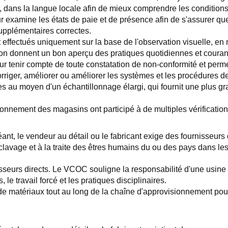
ans la langue locale afin de mieux comprendre les conditions de 
eur examine les états de paie et de présence afin de s'assurer q
supplémentaires correctes.
t effectués uniquement sur la base de l'observation visuelle, en m
ation donnent un bon aperçu des pratiques quotidiennes et couran
r tenir compte de toute constatation de non-conformité et permet
rriger, améliorer ou améliorer les systèmes et les procédures de l
es au moyen d'un échantillonnage élargi, qui fournit une plus gr
nnement des magasins ont participé à de multiples vérifications
, le vendeur au détail ou le fabricant exige des fournisseurs dir
clavage et à la traite des êtres humains du ou des pays dans lesq
urs directs. Le VCOC souligne la responsabilité d'une usine doi
s, le travail forcé et les pratiques disciplinaires.
matériaux tout au long de la chaîne d'approvisionnement pour as