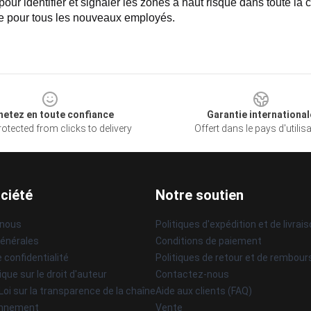
 pour identifier et signaler les zones à haut risque dans toute la
e pour tous les nouveaux employés.
hetez en toute confiance
Garantie international
otected from clicks to delivery
Offert dans le pays d'utilis
ciété
Notre soutien
 nous
Politiques d'expédition et de livrai
générales
Conditions de paiement
e confidentialité
Politiques de retour et de rembou
ique sur le droit d'auteur
Contactez-nous
 Loi sur la transparence de la chaîne
Aide aux clients (FAQ)
onnement
Vente