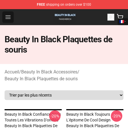
FREE
shipping on orders over $100
Beauty In Black Shop - Official Beauty In Black Merchand
Open menu
Beauty In Black Plaquettes de
souris
Accueil
/
Beauty In Black Accessoires
/
Beauty In Black Plaquettes de souris
Beauty In Black Confiance Dans
Beauty In Black Toujours
-20%
-20%
Toutes Les Vibrations D'ombre
L'épitome De Cool Design
Beauty In Black Plaquettes De
Beauty In Black Plaquettes De