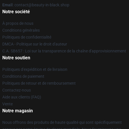
Email
: contact@beauty-in-black.shop
Notre société
À propos de nous
Conditions générales
Politiques de confidentialité
DMCA - Politique sur le droit d'auteur
C.A. SB657 : Loi sur la transparence de la chaîne d'approvisionnement
Notre soutien
Politiques d'expédition et de livraison
Conditions de paiement
Politiques de retour et de remboursement
Contactez-nous
Aide aux clients (FAQ)
Vente
Notre magasin
Nous offrons des produits de haute qualité qui sont spécifiquement