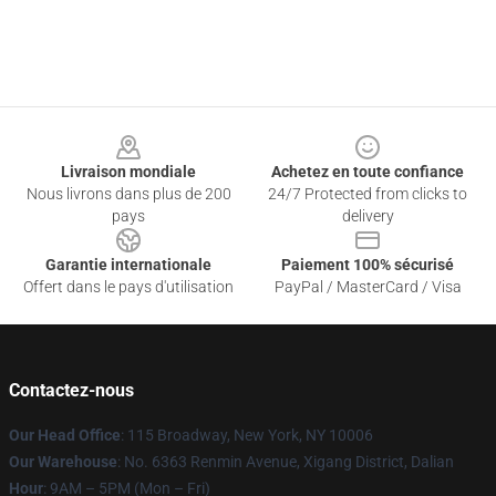
Footer
Livraison mondiale
Achetez en toute confiance
Nous livrons dans plus de 200
24/7 Protected from clicks to
pays
delivery
Garantie internationale
Paiement 100% sécurisé
Offert dans le pays d'utilisation
PayPal / MasterCard / Visa
Contactez-nous
Our Head Office
: 115 Broadway, New York, NY 10006
Our Warehouse
: No. 6363 Renmin Avenue, Xigang District, Dalian
Hour
: 9AM – 5PM (Mon – Fri)