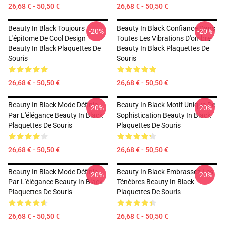
26,68 € - 50,50 €
26,68 € - 50,50 €
Beauty In Black Toujours
Beauty In Black Confiance Dans
-20%
-20%
L'épitome De Cool Design
Toutes Les Vibrations D'ombre
Beauty In Black Plaquettes De
Beauty In Black Plaquettes De
Souris
Souris
26,68 € - 50,50 €
26,68 € - 50,50 €
Beauty In Black Mode Définie
Beauty In Black Motif Unique De
-20%
-20%
Par L'élégance Beauty In Black
Sophistication Beauty In Black
Plaquettes De Souris
Plaquettes De Souris
26,68 € - 50,50 €
26,68 € - 50,50 €
Beauty In Black Mode Définie
Beauty In Black Embrassez Les
-20%
-20%
Par L'élégance Beauty In Black
Ténèbres Beauty In Black
Plaquettes De Souris
Plaquettes De Souris
26,68 € - 50,50 €
26,68 € - 50,50 €