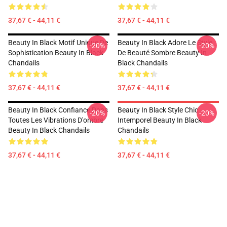
37,67 € - 44,11 €
37,67 € - 44,11 €
Beauty In Black Motif Unique De
Beauty In Black Adore Le Style
-20%
-20%
Sophistication Beauty In Black
De Beauté Sombre Beauty In
Chandails
Black Chandails
37,67 € - 44,11 €
37,67 € - 44,11 €
Beauty In Black Confiance Dans
Beauty In Black Style Chic
-20%
-20%
Toutes Les Vibrations D'ombre
Intemporel Beauty In Black
Beauty In Black Chandails
Chandails
37,67 € - 44,11 €
37,67 € - 44,11 €