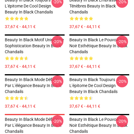
Beauty In Black Toujours
Beauty In Black Embrassez Les
-20%
-20%
L'épitome De Cool Design
Ténèbres Beauty In Black
Beauty In Black Chandails
Chandails
37,67 € - 44,11 €
37,67 € - 44,11 €
Beauty In Black Motif Unique De
Beauty In Black Le Pouvoir De
-20%
-20%
Sophistication Beauty In Black
Noir Esthétique Beauty In Black
Chandails
Chandails
37,67 € - 44,11 €
37,67 € - 44,11 €
Beauty In Black Mode Définie
Beauty In Black Toujours
-20%
-20%
Par L'élégance Beauty In Black
L'épitome De Cool Design
Chandails
Beauty In Black Chandails
37,67 € - 44,11 €
37,67 € - 44,11 €
Beauty In Black Mode Définie
Beauty In Black Le Pouvoir De
-20%
-20%
Par L'élégance Beauty In Black
Noir Esthétique Beauty In Black
Chandails
Chandails