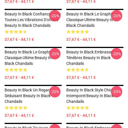
37,67 € - 44,11 €
37,67 € - 44,11 €
Beauty In Black Confiance Dans
Beauty In Black Le Graphique
-20%
-20%
Toutes Les Vibrations D'ombre
Classique Ultime Beauty In
Beauty In Black Chandails
Black Chandails
37,67 € - 44,11 €
37,67 € - 44,11 €
Beauty In Black Le Graphique
Beauty In Black Embrassez Les
-20%
-20%
Classique Ultime Beauty In
Ténèbres Beauty In Black
Black Chandails
Chandails
37,67 € - 44,11 €
37,67 € - 44,11 €
Beauty In Black Un Regard
Beauty In Black Style Chic
-20%
-20%
Séduisant Beauty In Black
Intemporel Beauty In Black
Chandails
Chandails
37,67 € - 44,11 €
37,67 € - 44,11 €