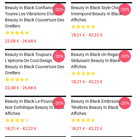
Beauty In Black Confiance Dans
Beauty In Black Style Chic
-20%
-20%
Toutes Les Vibrations D'ombre
Intemporel Beauty In Black
Beauty In Black Couverture Des
Affiches
Oreillers
18,21 € - 42,22 €
22,08 € - 26,68 €
Beauty In Black Toujours
Beauty In Black Un Regard
-20%
-20%
L'épitome De Cool Design
Séduisant Beauty In Black
Beauty In Black Couverture Des
Affiches
Oreillers
18,21 € - 42,22 €
22,08 € - 26,68 €
Beauty In Black Le Pouvoir De
Beauty In Black Embrassez Les
-20%
-20%
Noir Esthétique Beauty In Black
Ténèbres Beauty In Black
Affiches
Affiches
18,21 € - 42,22 €
18,21 € - 42,22 €