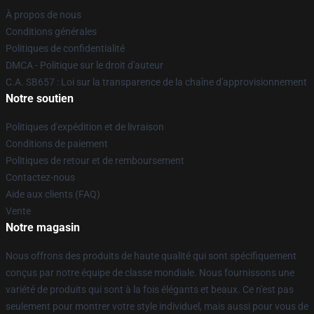
À propos de nous
Conditions générales
Politiques de confidentialité
DMCA - Politique sur le droit d'auteur
C.A. SB657 : Loi sur la transparence de la chaîne d'approvisionnement
Notre soutien
Politiques d'expédition et de livraison
Conditions de paiement
Politiques de retour et de remboursement
Contactez-nous
Aide aux clients (FAQ)
Vente
Notre magasin
Nous offrons des produits de haute qualité qui sont spécifiquement
conçus par notre équipe de classe mondiale. Nous fournissons une
variété de produits qui sont à la fois élégants et beaux. Ce n'est pas
seulement pour montrer votre style individuel, mais aussi pour vous de