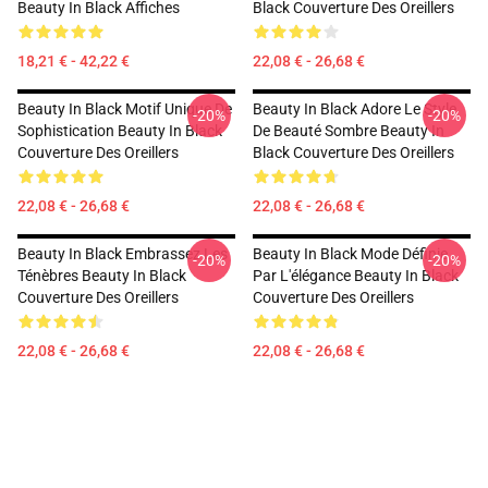
Beauty In Black Affiches
Black Couverture Des Oreillers
18,21 € - 42,22 €
22,08 € - 26,68 €
Beauty In Black Motif Unique De
Beauty In Black Adore Le Style
-20%
-20%
Sophistication Beauty In Black
De Beauté Sombre Beauty In
Couverture Des Oreillers
Black Couverture Des Oreillers
22,08 € - 26,68 €
22,08 € - 26,68 €
Beauty In Black Embrassez Les
Beauty In Black Mode Définie
-20%
-20%
Ténèbres Beauty In Black
Par L'élégance Beauty In Black
Couverture Des Oreillers
Couverture Des Oreillers
22,08 € - 26,68 €
22,08 € - 26,68 €