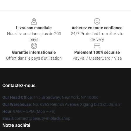
Footer
Livraison mondiale
Achetez en toute confiance
Nous livrons dans plus de 200
24/7 Protected from clicks to
pays
delivery
Garantie internationale
Paiement 100% sécurisé
Offert dans le pays d'utilisation
PayPal / MasterCard / Visa
Contactez-nous
Our Head Office
: 115 Broadway, New York, NY 10006
Our Warehouse
: No. 6363 Renmin Avenue, Xigang District, Dalian
Hour
: 9AM – 5PM (Mon – Fri)
Email
: contact@beauty-in-black.shop
Notre société