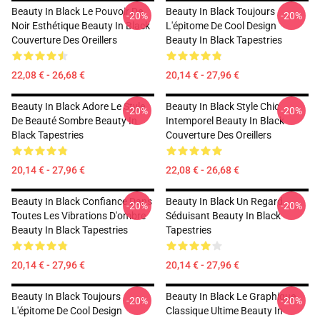
Beauty In Black Le Pouvoir De
Beauty In Black Toujours
-20%
-20%
Noir Esthétique Beauty In Black
L'épitome De Cool Design
Couverture Des Oreillers
Beauty In Black Tapestries
22,08 € - 26,68 €
20,14 € - 27,96 €
Beauty In Black Adore Le Style
Beauty In Black Style Chic
-20%
-20%
De Beauté Sombre Beauty In
Intemporel Beauty In Black
Black Tapestries
Couverture Des Oreillers
20,14 € - 27,96 €
22,08 € - 26,68 €
Beauty In Black Confiance Dans
Beauty In Black Un Regard
-20%
-20%
Toutes Les Vibrations D'ombre
Séduisant Beauty In Black
Beauty In Black Tapestries
Tapestries
20,14 € - 27,96 €
20,14 € - 27,96 €
Beauty In Black Toujours
Beauty In Black Le Graphique
-20%
-20%
L'épitome De Cool Design
Classique Ultime Beauty In