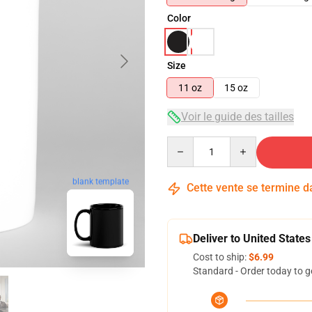
Color
Size
11 oz
15 oz
Voir le guide des tailles
Quantity
blank template
Cette vente se termine 
Deliver to United States
Cost to ship:
$6.99
Standard - Order today to g