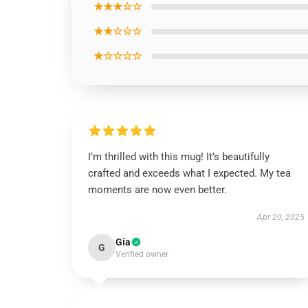
★★★☆☆
★★☆☆☆
★☆☆☆☆
I’m thrilled with this mug! It’s beautifully
crafted and exceeds what I expected. My tea
moments are now even better.
Apr 20, 2025
Gia
G
Verified owner