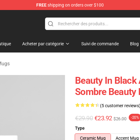
FREE
shipping on orders over $100
ndise Store
tique
Acheter par catégorie
Suivi de commande
Blog
 Mugs
Beauty In Black
Sombre Beauty 
(5 customer reviews
€29.90
€23.92
-20%
$26.00
Type
Ceramic Mug
Accent Mug