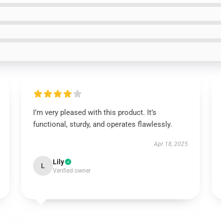
I’m very pleased with this product. It’s
functional, sturdy, and operates flawlessly.
Apr 18, 2025
Lily
L
Verified owner