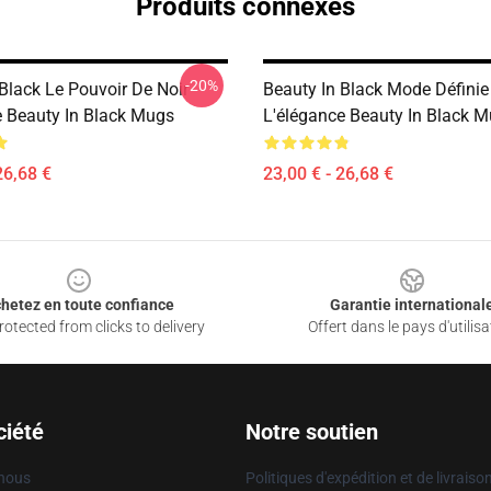
Produits connexes
-20%
Black Le Pouvoir De Noir
Beauty In Black Mode Définie
e Beauty In Black Mugs
L'élégance Beauty In Black 
26,68 €
23,00 € - 26,68 €
hetez en toute confiance
Garantie international
otected from clicks to delivery
Offert dans le pays d'utilisa
ciété
Notre soutien
 nous
Politiques d'expédition et de livraiso