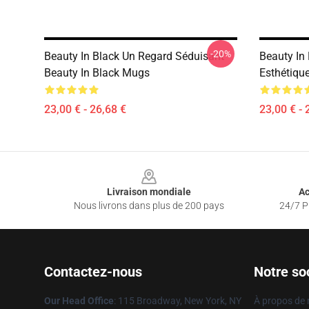
-20%
Beauty In Black Un Regard Séduisant
Beauty In 
Beauty In Black Mugs
Esthétiqu
23,00 € - 26,68 €
23,00 € - 
Footer
Livraison mondiale
Ac
Nous livrons dans plus de 200 pays
24/7 Pr
Contactez-nous
Notre so
Our Head Office
: 115 Broadway, New York, NY
À propos de