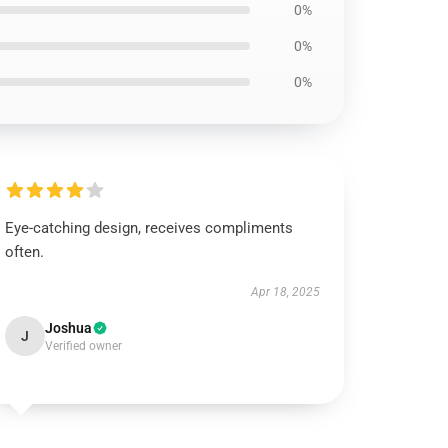
0%
0%
0%
Eye-catching design, receives compliments
often.
Apr 18, 2025
Joshua
J
Verified owner