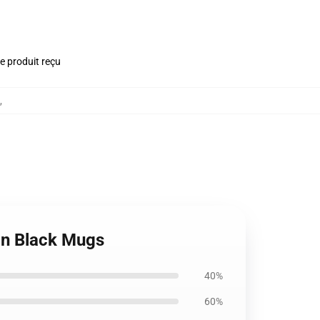
le produit reçu
,
 In Black Mugs
40%
60%