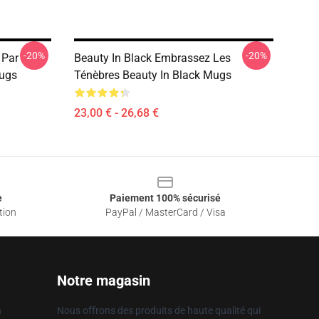
-20%
-20%
 Par
Beauty In Black Embrassez Les
Mugs
Ténèbres Beauty In Black Mugs
23,00 € - 26,68 €
e
Paiement 100% sécurisé
tion
PayPal / MasterCard / Visa
Notre magasin
n
Nous offrons des produits de haute qualité qui