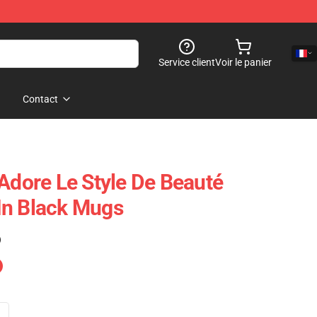
Service client
Voir le panier
Contact
 Adore Le Style De Beauté
In Black Mugs
)