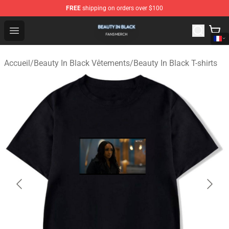
FREE
shipping on orders over $100
Beauty In Black Shop - Official Beauty In Black Merchand
Open menu
Accueil
/
Beauty In Black Vêtements
/
Beauty In Black T-shirts