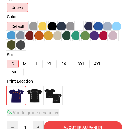
Unisex
Color
Default
Size
S
M
L
XL
2XL
3XL
4XL
5XL
Print Location
Voir le guide des tailles
Quantity
AJOUTER AU PANIER