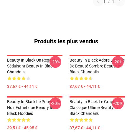
1
/
1
Produits les plus vendus
Beauty In Black Un Regard
Beauty In Black Adore Le Style
-20%
-20%
Séduisant Beauty In Black
De Beauté Sombre Beauty In
Chandails
Black Chandails
37,67 € - 44,11 €
37,67 € - 44,11 €
Beauty In Black Le Pouvoir De
Beauty In Black Le Graphique
-20%
-20%
Noir Esthétique Beauty In
Classique Ultime Beauty In
Black Hoodies
Black Chandails
39,51 € - 45,95 €
37,67 € - 44,11 €