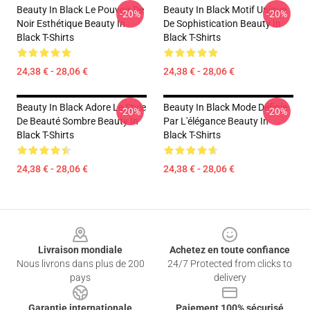
Beauty In Black Le Pouvoir De
Beauty In Black Motif Unique
-20%
-20%
Noir Esthétique Beauty In
De Sophistication Beauty In
Black T-Shirts
Black T-Shirts
24,38 € - 28,06 €
24,38 € - 28,06 €
Beauty In Black Adore Le Style
Beauty In Black Mode Définie
-20%
-20%
De Beauté Sombre Beauty In
Par L'élégance Beauty In
Black T-Shirts
Black T-Shirts
24,38 € - 28,06 €
24,38 € - 28,06 €
Footer
Livraison mondiale
Achetez en toute confiance
Nous livrons dans plus de 200
24/7 Protected from clicks to
pays
delivery
Garantie internationale
Paiement 100% sécurisé