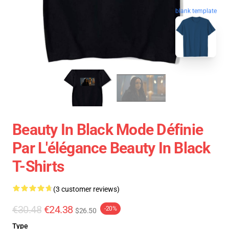
blank template
Beauty In Black Mode Définie
Par L'élégance Beauty In Black
T-Shirts
(3 customer reviews)
€30.48
€24.38
-20%
$26.50
Type