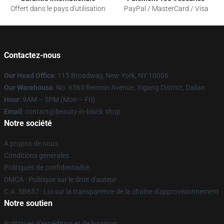
Offert dans le pays d'utilisation
PayPal / MasterCard / Visa
Contactez-nous
Our Head Office
: 115 Broadway, New York, NY 10006
Our Warehouse
: No. 6363 Renmin Avenue, Xigang District, Dalian
Hour
: 9AM – 5PM (Mon – Fri)
Email
: contact@beauty-in-black.shop
Notre société
À propos de nous
Conditions générales
Politiques de confidentialité
DMCA - Politique sur le droit d'auteur
C.A. SB657 : Loi sur la transparence de la chaîne d'approvisionnement
Notre soutien
Politiques d'expédition et de livraison