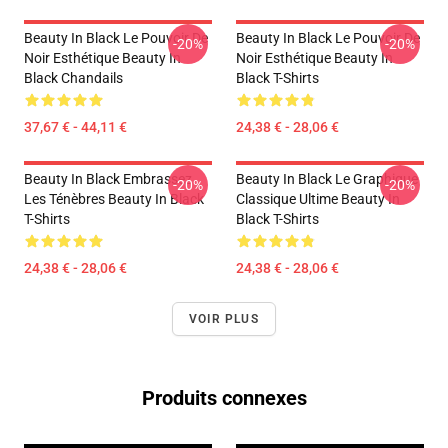
Beauty In Black Le Pouvoir De
Beauty In Black Le Pouvoir De
-20%
-20%
Noir Esthétique Beauty In
Noir Esthétique Beauty In
Black Chandails
Black T-Shirts
37,67 € - 44,11 €
24,38 € - 28,06 €
Beauty In Black Embrassez
Beauty In Black Le Graphique
-20%
-20%
Les Ténèbres Beauty In Black
Classique Ultime Beauty In
T-Shirts
Black T-Shirts
24,38 € - 28,06 €
24,38 € - 28,06 €
VOIR PLUS
Produits connexes