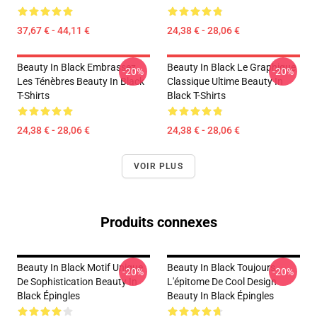
37,67 € - 44,11 €
24,38 € - 28,06 €
Beauty In Black Embrassez
Beauty In Black Le Graphique
-20%
-20%
Les Ténèbres Beauty In Black
Classique Ultime Beauty In
T-Shirts
Black T-Shirts
24,38 € - 28,06 €
24,38 € - 28,06 €
VOIR PLUS
Produits connexes
Beauty In Black Motif Unique
Beauty In Black Toujours
-20%
-20%
De Sophistication Beauty In
L'épitome De Cool Design
Black Épingles
Beauty In Black Épingles