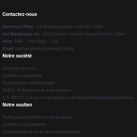
Contactez-nous
Our Head Office
: 115 Broadway, New York, NY 10006
Our Warehouse
: No. 6363 Renmin Avenue, Xigang District, Dalian
Hour
: 9AM – 5PM (Mon – Fri)
Email
: contact@beauty-in-black.shop
Notre société
À propos de nous
Conditions générales
Politiques de confidentialité
DMCA - Politique sur le droit d'auteur
C.A. SB657 : Loi sur la transparence de la chaîne d'approvisionnement
Notre soutien
Politiques d'expédition et de livraison
Conditions de paiement
Politiques de retour et de remboursement