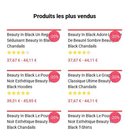
Produits les plus vendus
Beauty In Black Un Regard
Beauty In Black Adore Le Style
-20%
-20%
Séduisant Beauty In Black
De Beauté Sombre Beauty In
Chandails
Black Chandails
37,67 € - 44,11 €
37,67 € - 44,11 €
Beauty In Black Le Pouvoir De
Beauty In Black Le Graphique
-20%
-20%
Noir Esthétique Beauty In
Classique Ultime Beauty In
Black Hoodies
Black Chandails
39,51 € - 45,95 €
37,67 € - 44,11 €
Beauty In Black Le Pouvoir De
Beauty In Black Le Pouvoir De
-20%
-20%
Noir Esthétique Beauty In
Noir Esthétique Beauty In
Black Chandails
Black T-Shirts