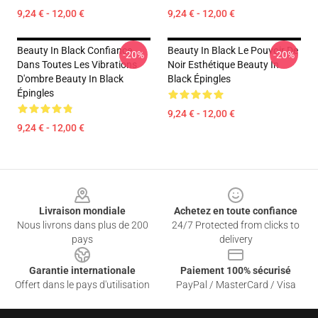
9,24 € - 12,00 €
9,24 € - 12,00 €
Beauty In Black Confiance
Beauty In Black Le Pouvoir De
-20%
-20%
Dans Toutes Les Vibrations
Noir Esthétique Beauty In
D'ombre Beauty In Black
Black Épingles
Épingles
9,24 € - 12,00 €
9,24 € - 12,00 €
Footer
Livraison mondiale
Achetez en toute confiance
Nous livrons dans plus de 200
24/7 Protected from clicks to
pays
delivery
Garantie internationale
Paiement 100% sécurisé
Offert dans le pays d'utilisation
PayPal / MasterCard / Visa