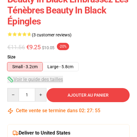
Ténèbres Beauty In Black
Épingles
(3 customer reviews)
€11.56
€9.25
-20%
$10.05
Size
Small - 3.2cm
Large - 5.8cm
Voir le guide des tailles
Quantity
AJOUTER AU PANIER
Cette vente se termine dans
02
:
27
:
54
Deliver to United States