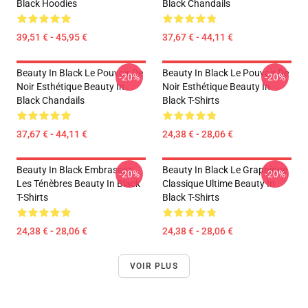
Black Hoodies
Black Chandails
39,51 € - 45,95 €
37,67 € - 44,11 €
Beauty In Black Le Pouvoir De
Beauty In Black Le Pouvoir De
-20%
-20%
Noir Esthétique Beauty In
Noir Esthétique Beauty In
Black Chandails
Black T-Shirts
37,67 € - 44,11 €
24,38 € - 28,06 €
Beauty In Black Embrassez
Beauty In Black Le Graphique
-20%
-20%
Les Ténèbres Beauty In Black
Classique Ultime Beauty In
T-Shirts
Black T-Shirts
24,38 € - 28,06 €
24,38 € - 28,06 €
VOIR PLUS