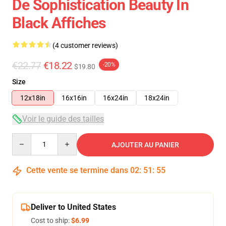
De Sophistication Beauty In
Black Affiches
(4 customer reviews)
€22.77
€18.22
-20%
$19.80
Size
12x18in
16x16in
16x24in
18x24in
Voir le guide des tailles
Quantity
AJOUTER AU PANIER
Cette vente se termine dans
02
:
51
:
54
Deliver to United States
Cost to ship:
$6.99