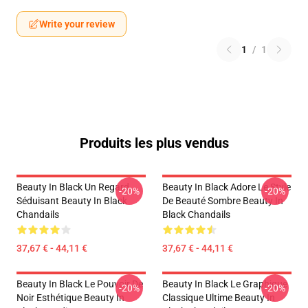
Write your review
1
/
1
Produits les plus vendus
Beauty In Black Un Regard
Beauty In Black Adore Le Style
-20%
-20%
Séduisant Beauty In Black
De Beauté Sombre Beauty In
Chandails
Black Chandails
37,67 € - 44,11 €
37,67 € - 44,11 €
Beauty In Black Le Pouvoir De
Beauty In Black Le Graphique
-20%
-20%
Noir Esthétique Beauty In
Classique Ultime Beauty In