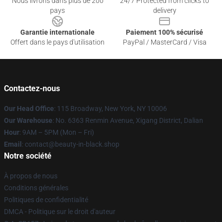
Nous livrons dans plus de 200
24/7 Protected from clicks to
pays
delivery
Garantie internationale
Paiement 100% sécurisé
Offert dans le pays d'utilisation
PayPal / MasterCard / Visa
Contactez-nous
Our Head Office
: 115 Broadway, New York, NY 10006
Our Warehouse
: No. 6363 Renmin Avenue, Xigang District, Dalian
Hour
: 9AM – 5PM (Mon – Fri)
Email
: contact@beauty-in-black.shop
Notre société
À propos de nous
Conditions générales
Politiques de confidentialité
DMCA - Politique sur le droit d'auteur