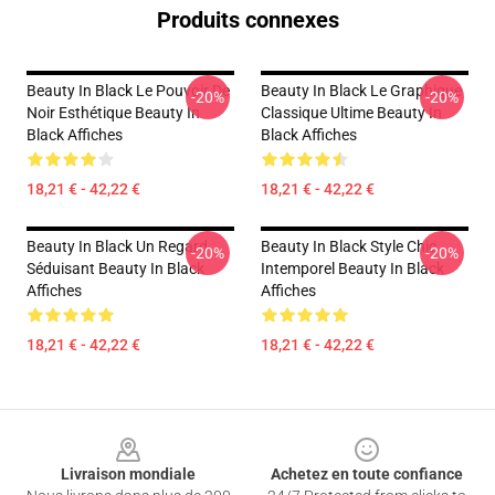
Produits connexes
Beauty In Black Le Pouvoir De
Beauty In Black Le Graphique
-20%
-20%
Noir Esthétique Beauty In
Classique Ultime Beauty In
Black Affiches
Black Affiches
18,21 € - 42,22 €
18,21 € - 42,22 €
Beauty In Black Un Regard
Beauty In Black Style Chic
-20%
-20%
Séduisant Beauty In Black
Intemporel Beauty In Black
Affiches
Affiches
18,21 € - 42,22 €
18,21 € - 42,22 €
Footer
Livraison mondiale
Achetez en toute confiance