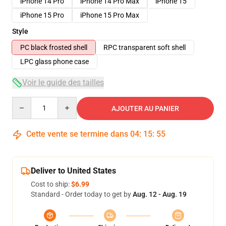
iPhone 14 Pro
iPhone 14 Pro Max
iPhone 15
iPhone 15 Pro
iPhone 15 Pro Max
Style
PC black frosted shell
RPC transparent soft shell
LPC glass phone case
Voir le guide des tailles
Quantity
AJOUTER AU PANIER
Cette vente se termine dans
04
:
15
:
54
Deliver to United States
Cost to ship:
$6.99
Standard - Order today to get by
Aug. 12 - Aug. 19