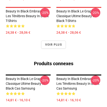
Beauty In Black Embrassez
Beauty In Black Le Graphique
-20%
-20%
Les Ténèbres Beauty In Black
Classique Ultime Beauty In
T-Shirts
Black T-Shirts
24,38 € - 28,06 €
24,38 € - 28,06 €
VOIR PLUS
Produits connexes
Beauty In Black Le Graphique
Beauty In Black Embrassez
-20%
-20%
Classique Ultime Beauty In
Les Ténèbres Beauty In Black
Black Cas Samsung
Cas Samsung
14,81 € - 16,10 €
14,81 € - 16,10 €