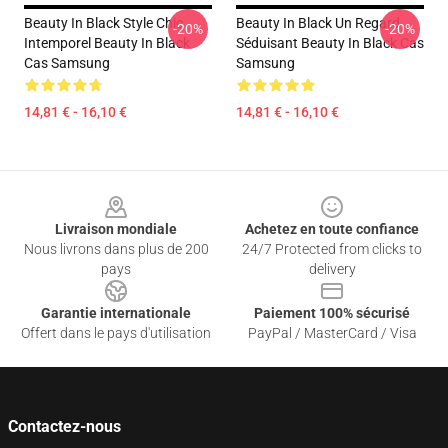
Beauty In Black Style Chic
Beauty In Black Un Regard
-20%
-20%
Intemporel Beauty In Black
Séduisant Beauty In Black Cas
Cas Samsung
Samsung
14,81 € - 16,10 €
14,81 € - 16,10 €
Footer
Livraison mondiale
Achetez en toute confiance
Nous livrons dans plus de 200
24/7 Protected from clicks to
pays
delivery
Garantie internationale
Paiement 100% sécurisé
Offert dans le pays d'utilisation
PayPal / MasterCard / Visa
Contactez-nous