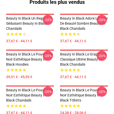
Produits les plus vendus
Beauty In Black Un Regard
Beauty In Black Adore Le Style
-20%
-20%
Séduisant Beauty In Black
De Beauté Sombre Beauty In
Chandails
Black Chandails
37,67 € - 44,11 €
37,67 € - 44,11 €
Beauty In Black Le Pouvoir De
Beauty In Black Le Graphique
-20%
-20%
Noir Esthétique Beauty In
Classique Ultime Beauty In
Black Hoodies
Black Chandails
39,51 € - 45,95 €
37,67 € - 44,11 €
Beauty In Black Le Pouvoir De
Beauty In Black Le Pouvoir De
-20%
-20%
Noir Esthétique Beauty In
Noir Esthétique Beauty In
Black Chandails
Black T-Shirts
37,67 € - 44,11 €
24,38 € - 28,06 €