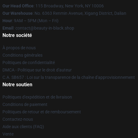
Our Head Office
: 115 Broadway, New York, NY 10006
Our Warehouse
: No. 6363 Renmin Avenue, Xigang District, Dalian
Hour
: 9AM – 5PM (Mon – Fri)
Email
: contact@beauty-in-black.shop
Notre société
À propos de nous
Conditions générales
Politiques de confidentialité
DMCA - Politique sur le droit d'auteur
C.A. SB657 : Loi sur la transparence de la chaîne d'approvisionnement
Notre soutien
Politiques d'expédition et de livraison
Conditions de paiement
Politiques de retour et de remboursement
Contactez-nous
Aide aux clients (FAQ)
Vente