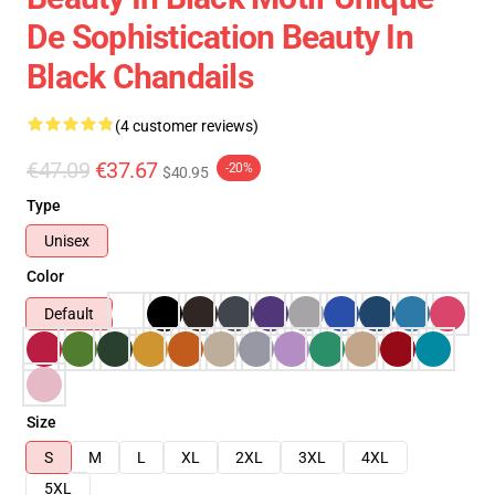
De Sophistication Beauty In
Black Chandails
(4 customer reviews)
€47.09
€37.67
-20%
$40.95
Type
Unisex
Color
Default
Size
S
M
L
XL
2XL
3XL
4XL
5XL