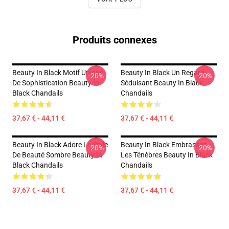
Produits connexes
Beauty In Black Motif Unique
Beauty In Black Un Regard
-20%
-20%
De Sophistication Beauty In
Séduisant Beauty In Black
Black Chandails
Chandails
37,67 € - 44,11 €
37,67 € - 44,11 €
Beauty In Black Adore Le Style
Beauty In Black Embrassez
-20%
-20%
De Beauté Sombre Beauty In
Les Ténèbres Beauty In Black
Black Chandails
Chandails
37,67 € - 44,11 €
37,67 € - 44,11 €
Footer