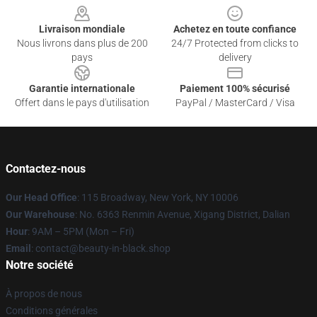
Livraison mondiale
Achetez en toute confiance
Nous livrons dans plus de 200
24/7 Protected from clicks to
pays
delivery
Garantie internationale
Paiement 100% sécurisé
Offert dans le pays d'utilisation
PayPal / MasterCard / Visa
Contactez-nous
Our Head Office
: 115 Broadway, New York, NY 10006
Our Warehouse
: No. 6363 Renmin Avenue, Xigang District, Dalian
Hour
: 9AM – 5PM (Mon – Fri)
Email
: contact@beauty-in-black.shop
Notre société
À propos de nous
Conditions générales