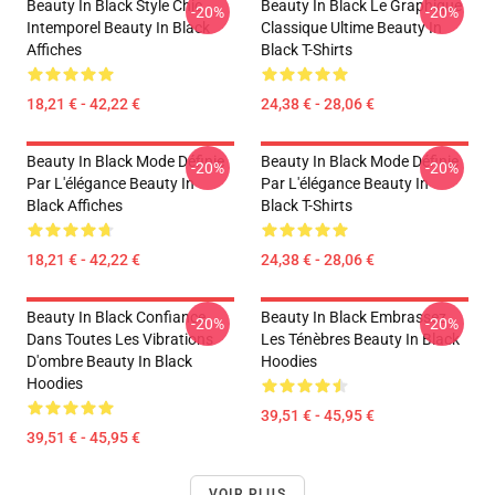
Beauty In Black Style Chic
Beauty In Black Le Graphique
-20%
-20%
Intemporel Beauty In Black
Classique Ultime Beauty In
Affiches
Black T-Shirts
18,21 € - 42,22 €
24,38 € - 28,06 €
Beauty In Black Mode Définie
Beauty In Black Mode Définie
-20%
-20%
Par L'élégance Beauty In
Par L'élégance Beauty In
Black Affiches
Black T-Shirts
18,21 € - 42,22 €
24,38 € - 28,06 €
Beauty In Black Confiance
Beauty In Black Embrassez
-20%
-20%
Dans Toutes Les Vibrations
Les Ténèbres Beauty In Black
D'ombre Beauty In Black
Hoodies
Hoodies
39,51 € - 45,95 €
39,51 € - 45,95 €
VOIR PLUS