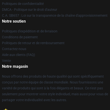
Politiques de confidentialité
DMCA - Politique sur le droit d'auteur
C.A. SB657 : Loi sur la transparence de la chaîne d'approvisionnement
Notre soutien
Politiques d'expédition et de livraison
Conditions de paiement
Politiques de retour et de remboursement
Contactez-nous
Aide aux clients (FAQ)
Vente
Notre magasin
Nous offrons des produits de haute qualité qui sont spécifiquement
conçus par notre équipe de classe mondiale. Nous fournissons une
variété de produits qui sont à la fois élégants et beaux. Ce n'est pas
seulement pour montrer votre style individuel, mais aussi pour vous de
partager votre individualité avec les autres.