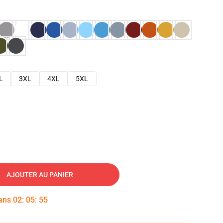
L
3XL
4XL
5XL
AJOUTER AU PANIER
dans
02
:
05
:
54