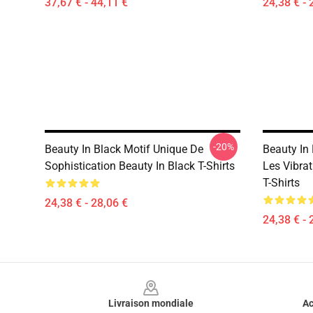
37,67 € - 44,11 €
24,38 € - 
-20%
Beauty In Black Motif Unique De
Beauty In
Sophistication Beauty In Black T-Shirts
Les Vibra
T-Shirts
24,38 € - 28,06 €
24,38 € - 
Footer
Livraison mondiale
Ac