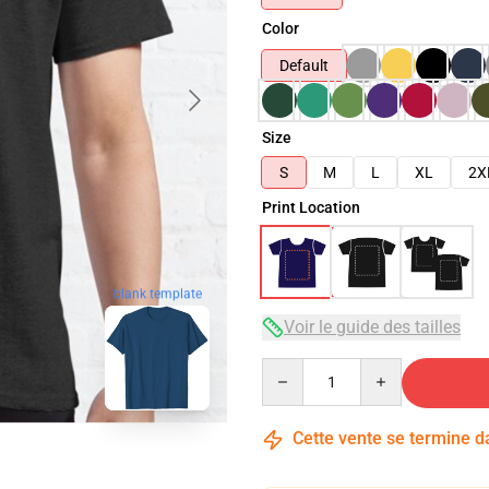
Color
Default
Size
S
M
L
XL
2X
Print Location
blank template
Voir le guide des tailles
Quantity
Cette vente se termine 