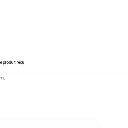
le produit reçu
rts
,