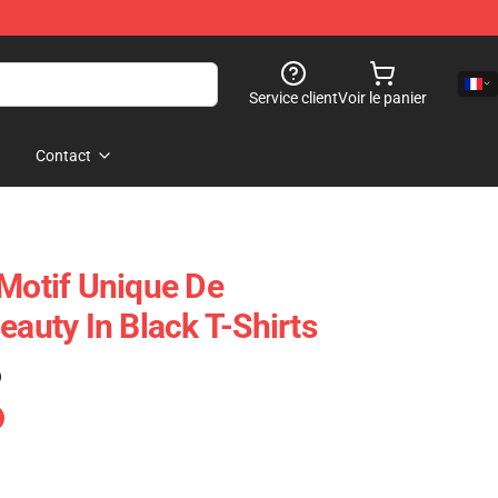
Service client
Voir le panier
Contact
 Motif Unique De
eauty In Black T-Shirts
)