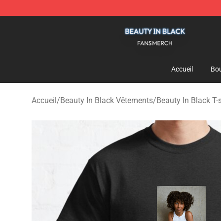
Beauty In Black Shop - Official Beauty In Black Mercha
Accueil
Bou
Accueil
/
Beauty In Black Vêtements
/
Beauty In Black T-s