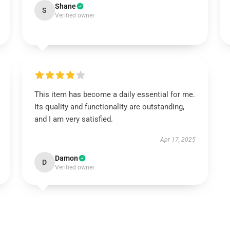
Shane
S
Verified owner
This item has become a daily essential for me.
Its quality and functionality are outstanding,
and I am very satisfied.
Apr 17, 2025
Damon
D
Verified owner