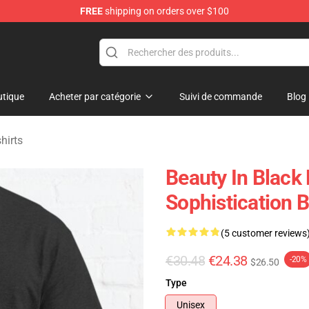
FREE
shipping on orders over $100
ndise Store
tique
Acheter par catégorie
Suivi de commande
Blog
hirts
Beauty In Black
Sophistication B
(5 customer reviews
€30.48
€24.38
-20%
$26.50
Type
Unisex