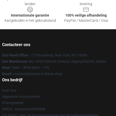
landen
levering
Internationale garantie
100% veilige afhandeling
Aangeboden in het gebruiksland
PayPal / MasterCard / Visa
Contacteer ons
Our Head Office
: 115 Broadway, New York, NY 10006
Our Warehouse
: No. 6363 Renmin Avenue, Xigang District, Dalian
Hour
: 9AM – 5PM (Mon – Fri)
Email
: contact@beauty-in-black.shop
Ons bedrijf
Over ons
Algemene voorwaarden
Privacybeleid
DMCA - Auteursrechtbeleid
CA SB657: Wet op de transparantie van de toeleveringsketen