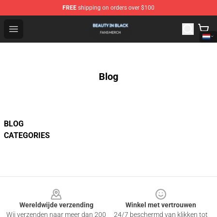
FREE
shipping on orders over $100
Beauty In Black Shop - Official Beauty In Black Merchand
Open menu
Blog
BLOG
CATEGORIES
Footer
Wereldwijde verzending
Winkel met vertrouwen
Wij verzenden naar meer dan 200
24/7 beschermd van klikken tot