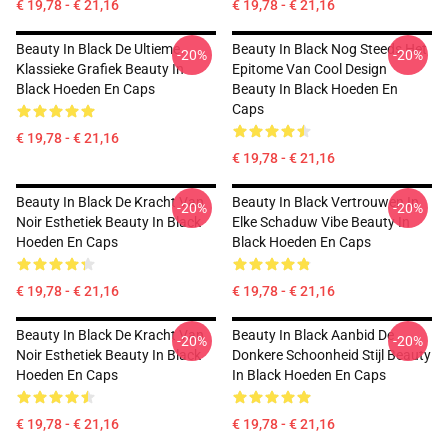
€ 19,78 - € 21,16
€ 19,78 - € 21,16
Beauty In Black De Ultieme
Beauty In Black Nog Steeds Het
-20%
-20%
Klassieke Grafiek Beauty In
Epitome Van Cool Design
Black Hoeden En Caps
Beauty In Black Hoeden En
Caps
€ 19,78 - € 21,16
€ 19,78 - € 21,16
Beauty In Black De Kracht Van
Beauty In Black Vertrouwen In
-20%
-20%
Noir Esthetiek Beauty In Black
Elke Schaduw Vibe Beauty In
Hoeden En Caps
Black Hoeden En Caps
€ 19,78 - € 21,16
€ 19,78 - € 21,16
Beauty In Black De Kracht Van
Beauty In Black Aanbid De
-20%
-20%
Noir Esthetiek Beauty In Black
Donkere Schoonheid Stijl Beauty
Hoeden En Caps
In Black Hoeden En Caps
€ 19,78 - € 21,16
€ 19,78 - € 21,16