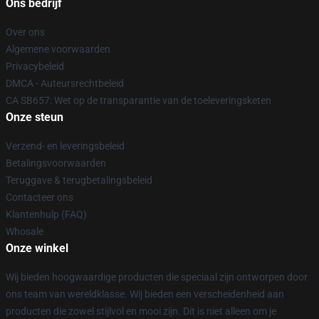
Ons bedrijf
Over ons
Algemene voorwaarden
Privacybeleid
DMCA - Auteursrechtbeleid
CA SB657: Wet op de transparantie van de toeleveringsketen
Onze steun
Verzend- en leveringsbeleid
Betalingsvoorwaarden
Teruggave & terugbetalingsbeleid
Contacteer ons
Klantenhulp (FAQ)
Whosale
Onze winkel
Wij bieden hoogwaardige producten die speciaal zijn ontworpen door
ons team van wereldklasse. Wij bieden een verscheidenheid aan
producten die zowel stijlvol en mooi zijn. Dit is niet alleen om je