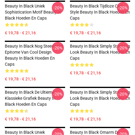
Beauty In Black Uniek
Beauty In Black Tijdloze Chic
-20%
-20%
Sophistication Motif Beauty In
Style Beauty In Black Hoeden En
Black Hoeden En Caps
Caps
€ 19,78 - € 21,16
€ 19,78 - € 21,16
Beauty In Black Nog Steeds Het
Beauty In Black Simply Stunning
-20%
-20%
Epitome Van Cool Design
Look Beauty In Black Hoeden En
Beauty In Black Hoeden En
Caps
Caps
€ 19,78 - € 21,16
€ 19,78 - € 21,16
Beauty In Black De Ultieme
Beauty In Black Simply Stunning
-20%
-20%
Klassieke Grafiek Beauty In
Look Beauty In Black Hoeden En
Black Hoeden En Caps
Caps
€ 19,78 - € 21,16
€ 19,78 - € 21,16
Beauty In Black Uniek
Beauty In Black Omarm De
-20%
-20%