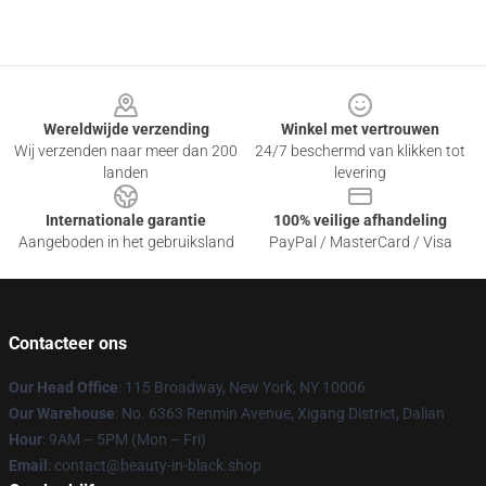
Footer
Wereldwijde verzending
Winkel met vertrouwen
Wij verzenden naar meer dan 200
24/7 beschermd van klikken tot
landen
levering
Internationale garantie
100% veilige afhandeling
Aangeboden in het gebruiksland
PayPal / MasterCard / Visa
Contacteer ons
Our Head Office
: 115 Broadway, New York, NY 10006
Our Warehouse
: No. 6363 Renmin Avenue, Xigang District, Dalian
Hour
: 9AM – 5PM (Mon – Fri)
Email
: contact@beauty-in-black.shop