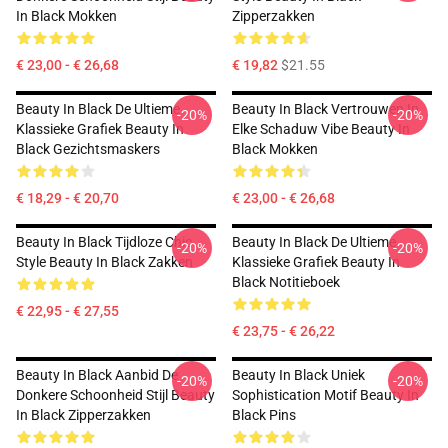
In Black Mokken
Zipperzakken
€ 23,00 - € 26,68
€ 19,82
$21.55
Beauty In Black De Ultieme
Beauty In Black Vertrouwen In
-20%
-20%
Klassieke Grafiek Beauty In
Elke Schaduw Vibe Beauty In
Black Gezichtsmaskers
Black Mokken
€ 18,29 - € 20,70
€ 23,00 - € 26,68
Beauty In Black Tijdloze Chic
Beauty In Black De Ultieme
-20%
-20%
Style Beauty In Black Zakken
Klassieke Grafiek Beauty In
Black Notitieboek
€ 22,95 - € 27,55
€ 23,75 - € 26,22
Beauty In Black Aanbid De
Beauty In Black Uniek
-20%
-20%
Donkere Schoonheid Stijl Beauty
Sophistication Motif Beauty In
In Black Zipperzakken
Black Pins