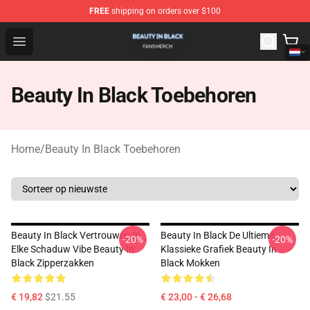
FREE
shipping on orders over $100
Beauty In Black Shop - Official Beauty In Black Merchand
Open menu
Beauty In Black Toebehoren
Home
/
Beauty In Black Toebehoren
Beauty In Black Vertrouwen In
Beauty In Black De Ultieme
-20%
-20%
Elke Schaduw Vibe Beauty In
Klassieke Grafiek Beauty In
Black Zipperzakken
Black Mokken
€ 19,82
$21.55
€ 23,00 - € 26,68