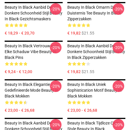
Beauty In Black Aanbid De
Beauty In Black Omarm De
-20%
-20%
Donkere Schoonheid Stijl Beauty
Duisternis Tee Beauty In Black
In Black Gezichtsmaskers
Zipperzakken
€ 18,29 - € 20,70
€ 19,82
$21.55
Beauty In Black Vertrouwen In
Beauty In Black Aanbid De
-20%
-20%
Elke Schaduw Vibe Beauty In
Donkere Schoonheid Stijl Beauty
Black Pins
In Black Zipperzakken
€ 9,24 - € 12,00
€ 19,82
$21.55
Beauty In Black Elegantie
Beauty In Black Uniek
-20%
-20%
Gedefinieerde Mode Beauty In
Sophistication Motif Beauty In
Black Mokken
Black Mokken
€ 23,00 - € 26,68
€ 23,00 - € 26,68
Beauty In Black Aanbid De
Beauty In Black Tijdloze Chic
-20%
-20%
Donkere Schoonheid Stijl Beauty
Style Beauty In Black