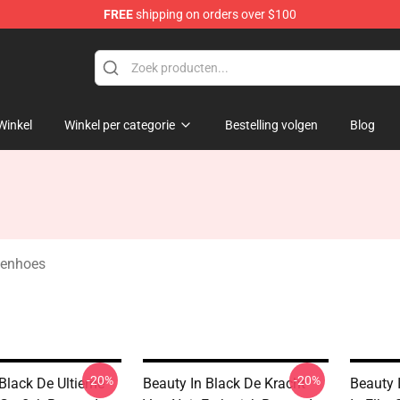
FREE
shipping on orders over $100
ndise Store
Winkel
Winkel per categorie
Bestelling volgen
Blog
senhoes
-20%
-20%
 Black De Ultieme
Beauty In Black De Kracht
Beauty 