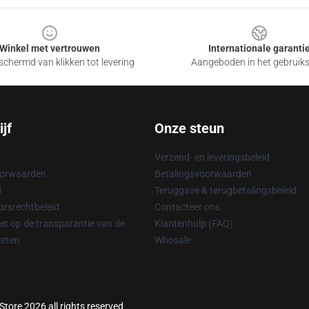
Winkel met vertrouwen
Internationale garanti
chermd van klikken tot levering
Aangeboden in het gebruik
jf
Onze steun
Verzend- en leveringsbeleid
oorwaarden
Betalingsvoorwaarden
d
Teruggave & terugbetalingsbeleid
rsrechtbeleid
Contacteer ons
t op de transparantie van de
Klantenhulp (FAQ)
keten
Whosale
Store 2026 all rights reserved