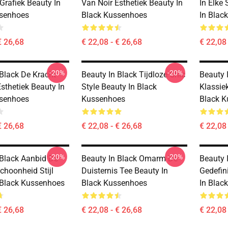
Grafiek Beauty In
Van Noir Esthetiek Beauty In
In Elke
ssenhoes
Black Kussenhoes
In Blac
€ 26,68
€ 22,08 - € 26,68
€ 22,08 
-20%
-20%
 Black De Kracht
Beauty In Black Tijdloze Chic
Beauty 
sthetiek Beauty In
Style Beauty In Black
Klassie
ssenhoes
Kussenhoes
Black 
€ 26,68
€ 22,08 - € 26,68
€ 22,08 
-20%
-20%
 Black Aanbid De
Beauty In Black Omarm De
Beauty 
choonheid Stijl
Duisternis Tee Beauty In
Gedefin
 Black Kussenhoes
Black Kussenhoes
In Blac
€ 26,68
€ 22,08 - € 26,68
€ 22,08 