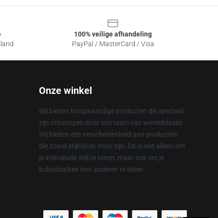
e
100% veilige afhandeling
sland
PayPal / MasterCard / Visa
Onze winkel
Wij bieden hoogwaardige producten die speciaal
zijn ontworpen door ons team van wereldklasse.
Wij bieden een verscheidenheid aan producten
die zowel stijlvol en mooi zijn. Dit is niet alleen om
je individuele stijl te tonen, maar ook om je
individualiteit met anderen te delen.