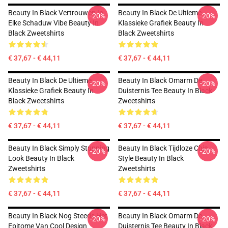
Beauty In Black Vertrouwen In
Beauty In Black De Ultieme
-20%
-20%
Elke Schaduw Vibe Beauty In
Klassieke Grafiek Beauty In
Black Zweetshirts
Black Zweetshirts
€ 37,67 - € 44,11
€ 37,67 - € 44,11
Beauty In Black De Ultieme
Beauty In Black Omarm De
-20%
-20%
Klassieke Grafiek Beauty In
Duisternis Tee Beauty In Black
Black Zweetshirts
Zweetshirts
€ 37,67 - € 44,11
€ 37,67 - € 44,11
Beauty In Black Simply Stunning
Beauty In Black Tijdloze Chic
-20%
-20%
Look Beauty In Black
Style Beauty In Black
Zweetshirts
Zweetshirts
€ 37,67 - € 44,11
€ 37,67 - € 44,11
Beauty In Black Nog Steeds Het
Beauty In Black Omarm De
-20%
-20%
Epitome Van Cool Design
Duisternis Tee Beauty In Black