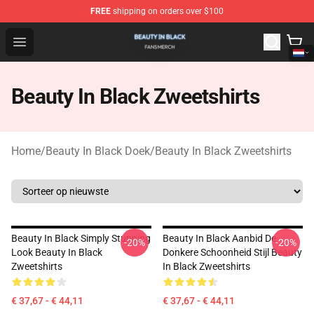
FREE
shipping on orders over $100
Beauty In Black Shop - Official Beauty In Black Merchand
Open menu
Beauty In Black Zweetshirts
Home
/
Beauty In Black Doek
/
Beauty In Black Zweetshirts
Beauty In Black Simply Stunning
Beauty In Black Aanbid De
-20%
-20%
Look Beauty In Black
Donkere Schoonheid Stijl Beauty
Zweetshirts
In Black Zweetshirts
€ 37,67 - € 44,11
€ 37,67 - € 44,11