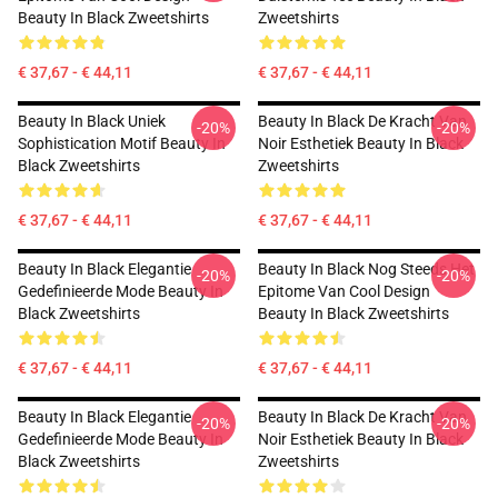
Beauty In Black Zweetshirts
Zweetshirts
€ 37,67 - € 44,11
€ 37,67 - € 44,11
Beauty In Black Uniek
Beauty In Black De Kracht Van
-20%
-20%
Sophistication Motif Beauty In
Noir Esthetiek Beauty In Black
Black Zweetshirts
Zweetshirts
€ 37,67 - € 44,11
€ 37,67 - € 44,11
Beauty In Black Elegantie
Beauty In Black Nog Steeds Het
-20%
-20%
Gedefinieerde Mode Beauty In
Epitome Van Cool Design
Black Zweetshirts
Beauty In Black Zweetshirts
€ 37,67 - € 44,11
€ 37,67 - € 44,11
Beauty In Black Elegantie
Beauty In Black De Kracht Van
-20%
-20%
Gedefinieerde Mode Beauty In
Noir Esthetiek Beauty In Black
Black Zweetshirts
Zweetshirts