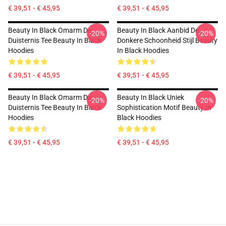
€ 39,51 - € 45,95
€ 39,51 - € 45,95
Beauty In Black Omarm De
Beauty In Black Aanbid De
-20%
-20%
Duisternis Tee Beauty In Black
Donkere Schoonheid Stijl Beauty
Hoodies
In Black Hoodies
€ 39,51 - € 45,95
€ 39,51 - € 45,95
Beauty In Black Omarm De
Beauty In Black Uniek
-20%
-20%
Duisternis Tee Beauty In Black
Sophistication Motif Beauty In
Hoodies
Black Hoodies
€ 39,51 - € 45,95
€ 39,51 - € 45,95