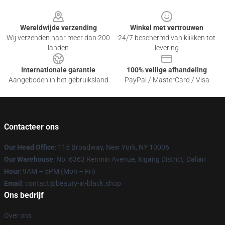
Footer
Wereldwijde verzending
Winkel met vertrouwen
Wij verzenden naar meer dan 200
24/7 beschermd van klikken tot
landen
levering
Internationale garantie
100% veilige afhandeling
Aangeboden in het gebruiksland
PayPal / MasterCard / Visa
Contacteer ons
Our Head Office
: 115 Broadway, New York, NY 10006
Our Warehouse
: No. 6363 Renmin Avenue, Xigang District, Dalian
Hour
: 9AM – 5PM (Mon – Fri)
Email
: contact@beauty-in-black.shop
Ons bedrijf
Over ons