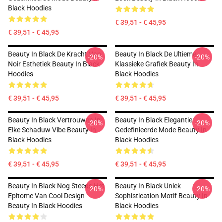
Black Hoodies
€ 39,51 - € 45,95
€ 39,51 - € 45,95
Beauty In Black De Kracht Van
Beauty In Black De Ultieme
-20%
-20%
Noir Esthetiek Beauty In Black
Klassieke Grafiek Beauty In
Hoodies
Black Hoodies
€ 39,51 - € 45,95
€ 39,51 - € 45,95
Beauty In Black Vertrouwen In
Beauty In Black Elegantie
-20%
-20%
Elke Schaduw Vibe Beauty In
Gedefinieerde Mode Beauty In
Black Hoodies
Black Hoodies
€ 39,51 - € 45,95
€ 39,51 - € 45,95
Beauty In Black Nog Steeds Het
Beauty In Black Uniek
-20%
-20%
Epitome Van Cool Design
Sophistication Motif Beauty In
Beauty In Black Hoodies
Black Hoodies