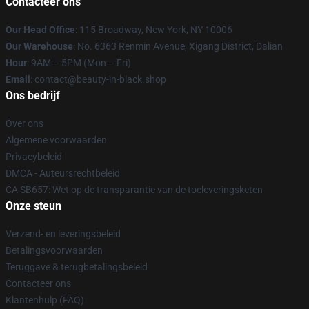
Contacteer ons
Our Head Office
: 115 Broadway, New York, NY 10006
Our Warehouse
: No. 6363 Renmin Avenue, Xigang District, Dalian
Hour
: 9AM – 5PM (Mon – Fri)
Email
: contact@beauty-in-black.shop
Ons bedrijf
Over ons
Algemene voorwaarden
Privacybeleid
DMCA - Auteursrechtbeleid
CA SB657: Wet op de transparantie van de toeleveringsketen
Onze steun
Verzend- en leveringsbeleid
Betalingsvoorwaarden
Teruggave & terugbetalingsbeleid
Contacteer ons
Klantenhulp (FAQ)