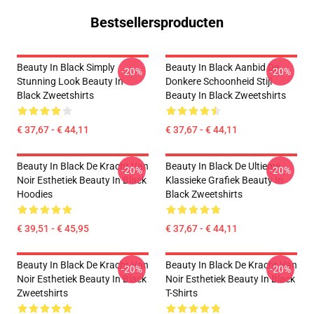
Bestsellersproducten
Beauty In Black Simply
Beauty In Black Aanbid De
-20%
-20%
Stunning Look Beauty In
Donkere Schoonheid Stijl
Black Zweetshirts
Beauty In Black Zweetshirts
€ 37,67 - € 44,11
€ 37,67 - € 44,11
Beauty In Black De Kracht Van
Beauty In Black De Ultieme
-20%
-20%
Noir Esthetiek Beauty In Black
Klassieke Grafiek Beauty In
Hoodies
Black Zweetshirts
€ 39,51 - € 45,95
€ 37,67 - € 44,11
Beauty In Black De Kracht Van
Beauty In Black De Kracht Van
-20%
-20%
Noir Esthetiek Beauty In Black
Noir Esthetiek Beauty In Black
Zweetshirts
T-Shirts