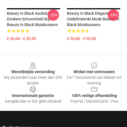
Beauty In Black Aanbid De
Beauty In Black Elegantie
-20%
-20%
Donkere Schoonheid Stijl
Gedefinieerde Mode Beauty In
Beauty In Black Muiskussens
Black Muiskussens
€ 26,68 - € 50,50
€ 26,68 - € 50,50
Footer
Wereldwijde verzending
Winkel met vertrouwen
Wij verzenden naar meer dan 200
24/7 beschermd van klikken tot
landen
levering
Internationale garantie
100% veilige afhandeling
Aangeboden in het gebruiksland
PayPal / MasterCard / Visa