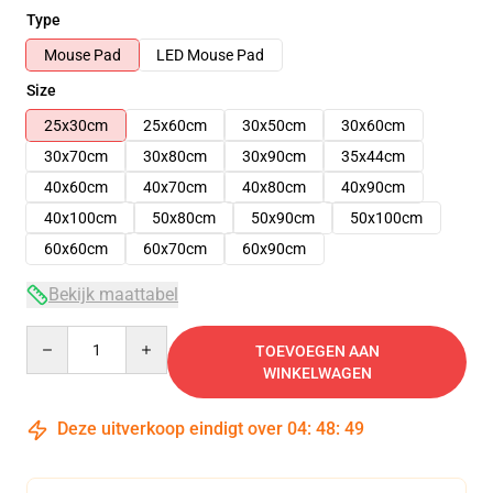
Type
Mouse Pad
LED Mouse Pad
Size
25x30cm
25x60cm
30x50cm
30x60cm
30x70cm
30x80cm
30x90cm
35x44cm
40x60cm
40x70cm
40x80cm
40x90cm
40x100cm
50x80cm
50x90cm
50x100cm
60x60cm
60x70cm
60x90cm
Bekijk maattabel
Quantity
TOEVOEGEN AAN
WINKELWAGEN
Deze uitverkoop eindigt over
04
:
48
:
48