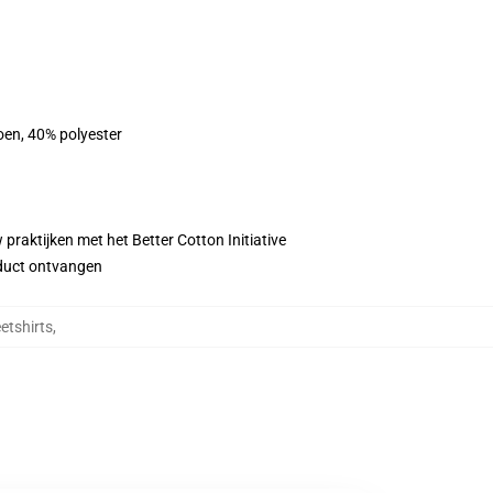
oen, 40% polyester
praktijken met het Better Cotton Initiative
roduct ontvangen
etshirts
,