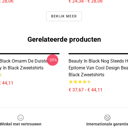
€ 28,06
€ 24,38 - € 28,06
BEKIJK MEER
Gerelateerde producten
-20%
 Black Omarm De Duisternis
Beauty In Black Nog Steeds H
y In Black Zweetshirts
Epitome Van Cool Design Bea
Black Zweetshirts
€ 44,11
€ 37,67 - € 44,11
Winkel met vertrouwen
Internationale garanti