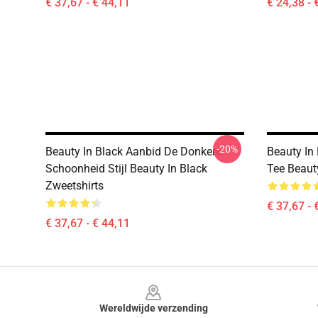
€ 37,67 - € 44,11
€ 24,38 - 
-20%
Beauty In Black Aanbid De Donkere
Beauty In
Schoonheid Stijl Beauty In Black
Tee Beaut
Zweetshirts
€ 37,67 - 
€ 37,67 - € 44,11
Footer
Wereldwijde verzending