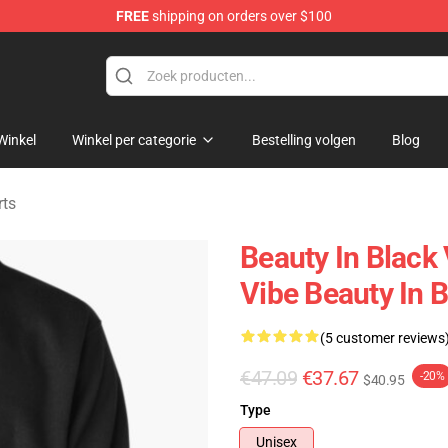
FREE
shipping on orders over $100
ndise Store
Winkel
Winkel per categorie
Bestelling volgen
Blog
rts
Beauty In Black
Vibe Beauty In 
(5 customer reviews
€47.09
€37.67
-20%
$40.95
Type
Unisex