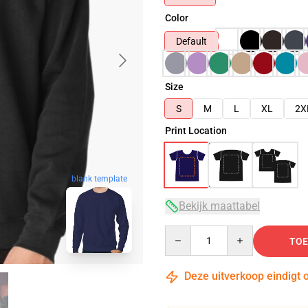
Color
Default
Size
S
M
L
XL
2X
Print Location
blank template
Bekijk maattabel
Quantity
TOE
Deze uitverkoop eindigt 