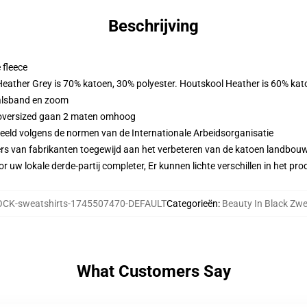
Beschrijving
 fleece
 Heather Grey is 70% katoen, 30% polyester. Houtskool Heather is 60% kat
alsband en zoom
n oversized gaan 2 maten omhoog
eeld volgens de normen van de Internationale Arbeidsorganisatie
ers van fabrikanten toegewijd aan het verbeteren van de katoen landbouw 
r uw lokale derde-partij completer, Er kunnen lichte verschillen in het p
CK-sweatshirts-1745507470-DEFAULT
Categorieën
:
Beauty In Black Zwe
What Customers Say