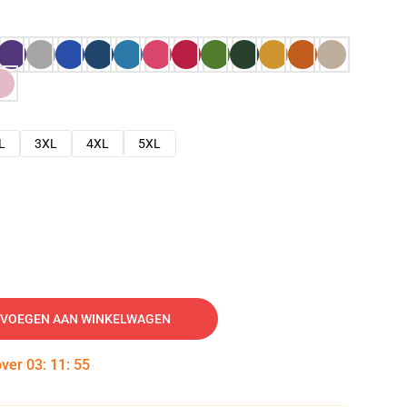
L
3XL
4XL
5XL
VOEGEN AAN WINKELWAGEN
over
03
:
11
:
54