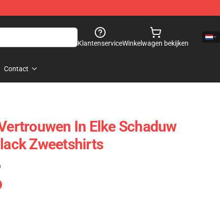
Klantenservice
Winkelwagen bekijken
Contact
 Vertrouwen In Elke Schaduw
Black Zweetshirts
)