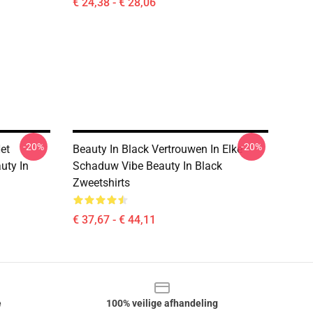
€ 24,38 - € 28,06
-20%
-20%
et
Beauty In Black Vertrouwen In Elke
uty In
Schaduw Vibe Beauty In Black
Zweetshirts
€ 37,67 - € 44,11
e
100% veilige afhandeling