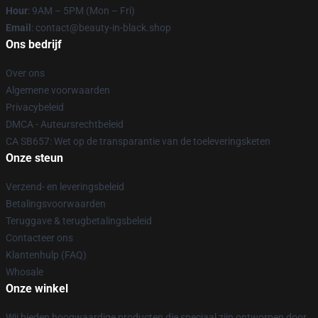
Hour
: 9AM – 5PM (Mon – Fri)
Email
: contact@beauty-in-black.shop
Ons bedrijf
Over ons
Algemene voorwaarden
Privacybeleid
DMCA - Auteursrechtbeleid
CA SB657: Wet op de transparantie van de toeleveringsketen
Onze steun
Verzend- en leveringsbeleid
Betalingsvoorwaarden
Teruggave & terugbetalingsbeleid
Contacteer ons
Klantenhulp (FAQ)
Whosale
Onze winkel
Wij bieden hoogwaardige producten die speciaal zijn ontworpen door