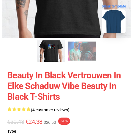
blank template
Beauty In Black Vertrouwen In
Elke Schaduw Vibe Beauty In
Black T-Shirts
(4 customer reviews)
€30.48
€24.38
-20%
$26.50
Type