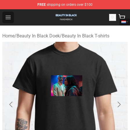
FREE
shipping on orders over $100
Beauty In Black Shop - Official Beauty In Black Merchand
Open menu
Home
/
Beauty In Black Doek
/
Beauty In Black T-shirts