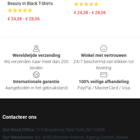
Beauty In Black T-Shirts
€ 24,38 - € 28,06
€ 24,38 - € 28,06
Footer
Wereldwijde verzending
Winkel met vertrouwen
Wij verzenden naar meer dan 200
24/7 beschermd van klikken tot
landen
levering
Internationale garantie
100% veilige afhandeling
Aangeboden in het gebruiksland
PayPal / MasterCard / Visa
Contacteer ons
Our Head Office
: 115 Broadway, New York, NY 10006
Our Warehouse
: No. 6363 Renmin Avenue, Xigang District, Dalian