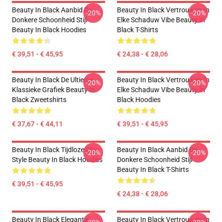
Beauty In Black Aanbid De
Beauty In Black Vertrouwen In
-20%
-20%
Donkere Schoonheid Stijl
Elke Schaduw Vibe Beauty In
Beauty In Black Hoodies
Black T-Shirts
€ 39,51 - € 45,95
€ 24,38 - € 28,06
Beauty In Black De Ultieme
Beauty In Black Vertrouwen In
-20%
-20%
Klassieke Grafiek Beauty In
Elke Schaduw Vibe Beauty In
Black Zweetshirts
Black Hoodies
€ 37,67 - € 44,11
€ 39,51 - € 45,95
Beauty In Black Tijdloze Chic
Beauty In Black Aanbid De
-20%
-20%
Style Beauty In Black Hoodies
Donkere Schoonheid Stijl
Beauty In Black T-Shirts
€ 39,51 - € 45,95
€ 24,38 - € 28,06
Beauty In Black Elegantie
Beauty In Black Vertrouwen In