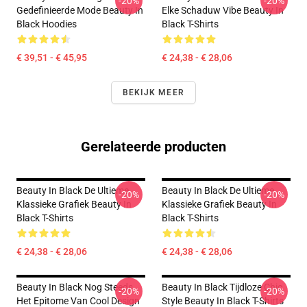
-20%
-20%
Gedefinieerde Mode Beauty In
Elke Schaduw Vibe Beauty In
Black Hoodies
Black T-Shirts
€ 39,51 - € 45,95
€ 24,38 - € 28,06
BEKIJK MEER
Gerelateerde producten
Beauty In Black De Ultieme
Beauty In Black De Ultieme
-20%
-20%
Klassieke Grafiek Beauty In
Klassieke Grafiek Beauty In
Black T-Shirts
Black T-Shirts
€ 24,38 - € 28,06
€ 24,38 - € 28,06
Beauty In Black Nog Steeds
Beauty In Black Tijdloze Chic
-20%
-20%
Het Epitome Van Cool Design
Style Beauty In Black T-Shirts