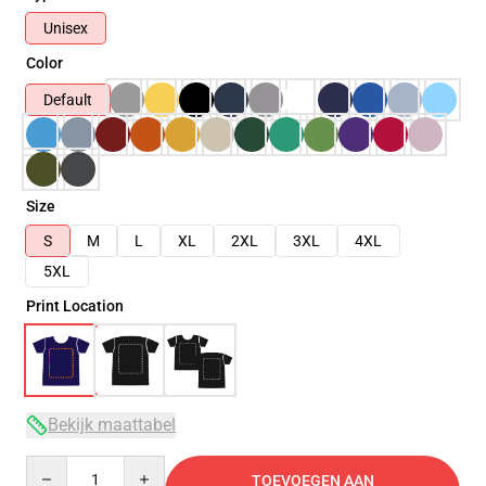
Unisex
Color
Default
Size
S
M
L
XL
2XL
3XL
4XL
5XL
Print Location
Bekijk maattabel
Quantity
TOEVOEGEN AAN