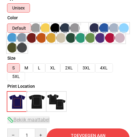
Unisex
Color
Default
Size
S
M
L
XL
2XL
3XL
4XL
5XL
Print Location
Bekijk maattabel
Quantity
TOEVOEGEN AAN