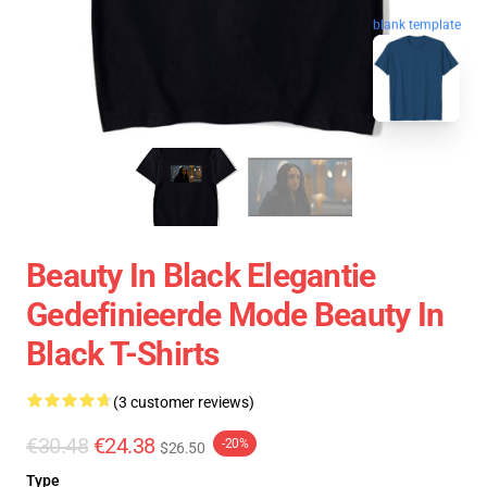
blank template
Beauty In Black Elegantie
Gedefinieerde Mode Beauty In
Black T-Shirts
(3 customer reviews)
€30.48
€24.38
-20%
$26.50
Type