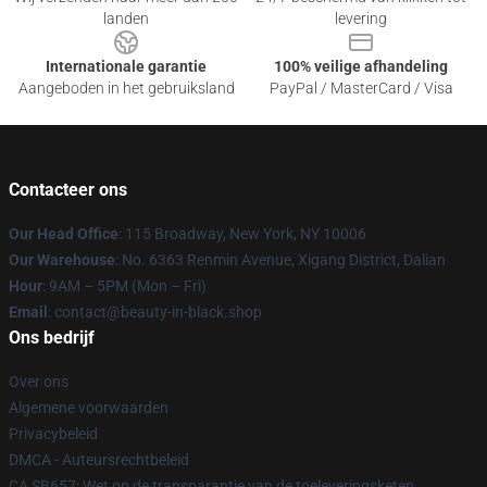
landen
levering
Internationale garantie
100% veilige afhandeling
Aangeboden in het gebruiksland
PayPal / MasterCard / Visa
Contacteer ons
Our Head Office
: 115 Broadway, New York, NY 10006
Our Warehouse
: No. 6363 Renmin Avenue, Xigang District, Dalian
Hour
: 9AM – 5PM (Mon – Fri)
Email
: contact@beauty-in-black.shop
Ons bedrijf
Over ons
Algemene voorwaarden
Privacybeleid
DMCA - Auteursrechtbeleid
CA SB657: Wet op de transparantie van de toeleveringsketen