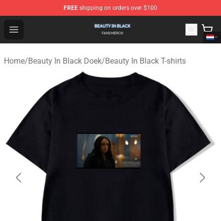
FREE
shipping on orders over $100
Beauty In Black Shop - Official Beauty In Black Merchand
Open menu
Home
/
Beauty In Black Doek
/
Beauty In Black T-shirts