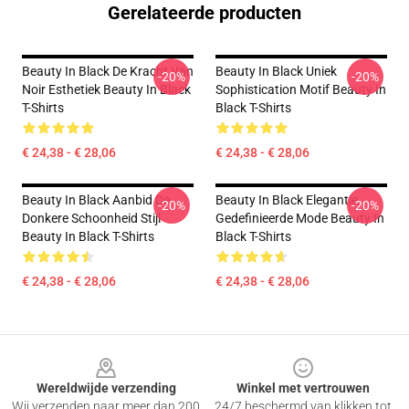
Gerelateerde producten
Beauty In Black De Kracht Van
Beauty In Black Uniek
-20%
-20%
Noir Esthetiek Beauty In Black
Sophistication Motif Beauty In
T-Shirts
Black T-Shirts
€ 24,38 - € 28,06
€ 24,38 - € 28,06
Beauty In Black Aanbid De
Beauty In Black Elegantie
-20%
-20%
Donkere Schoonheid Stijl
Gedefinieerde Mode Beauty In
Beauty In Black T-Shirts
Black T-Shirts
€ 24,38 - € 28,06
€ 24,38 - € 28,06
Footer
Wereldwijde verzending
Winkel met vertrouwen
Wij verzenden naar meer dan 200
24/7 beschermd van klikken tot