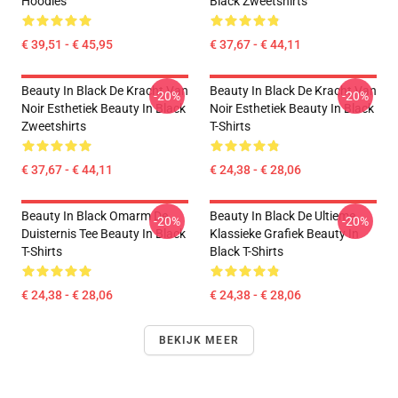
Hoodies
Black Zweetshirts
€ 39,51 - € 45,95
€ 37,67 - € 44,11
Beauty In Black De Kracht Van
Beauty In Black De Kracht Van
-20%
-20%
Noir Esthetiek Beauty In Black
Noir Esthetiek Beauty In Black
Zweetshirts
T-Shirts
€ 37,67 - € 44,11
€ 24,38 - € 28,06
Beauty In Black Omarm De
Beauty In Black De Ultieme
-20%
-20%
Duisternis Tee Beauty In Black
Klassieke Grafiek Beauty In
T-Shirts
Black T-Shirts
€ 24,38 - € 28,06
€ 24,38 - € 28,06
BEKIJK MEER