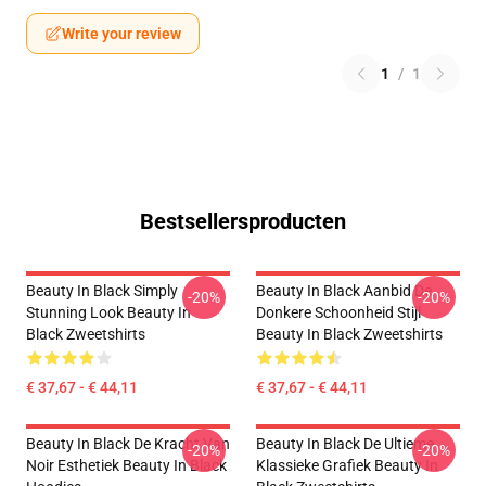
Write your review
1
/
1
Bestsellersproducten
Beauty In Black Simply
Beauty In Black Aanbid De
-20%
-20%
Stunning Look Beauty In
Donkere Schoonheid Stijl
Black Zweetshirts
Beauty In Black Zweetshirts
€ 37,67 - € 44,11
€ 37,67 - € 44,11
Beauty In Black De Kracht Van
Beauty In Black De Ultieme
-20%
-20%
Noir Esthetiek Beauty In Black
Klassieke Grafiek Beauty In