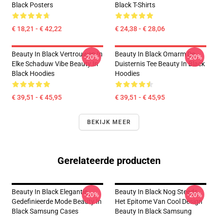
Black Posters
Black T-Shirts
€ 18,21 - € 42,22
€ 24,38 - € 28,06
Beauty In Black Vertrouwen In
Beauty In Black Omarm De
-20%
-20%
Elke Schaduw Vibe Beauty In
Duisternis Tee Beauty In Black
Black Hoodies
Hoodies
€ 39,51 - € 45,95
€ 39,51 - € 45,95
BEKIJK MEER
Gerelateerde producten
Beauty In Black Elegantie
Beauty In Black Nog Steeds
-20%
-20%
Gedefinieerde Mode Beauty In
Het Epitome Van Cool Design
Black Samsung Cases
Beauty In Black Samsung