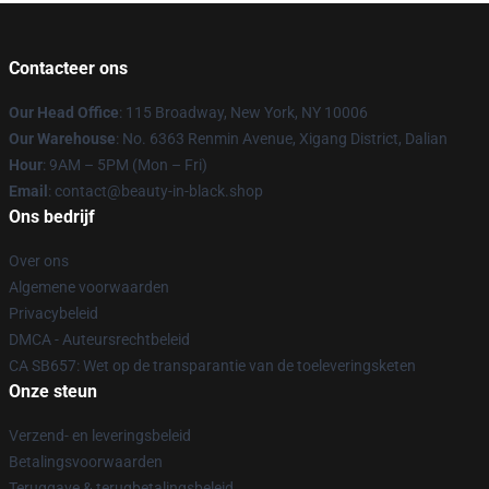
Contacteer ons
Our Head Office
: 115 Broadway, New York, NY 10006
Our Warehouse
: No. 6363 Renmin Avenue, Xigang District, Dalian
Hour
: 9AM – 5PM (Mon – Fri)
Email
: contact@beauty-in-black.shop
Ons bedrijf
Over ons
Algemene voorwaarden
Privacybeleid
DMCA - Auteursrechtbeleid
CA SB657: Wet op de transparantie van de toeleveringsketen
Onze steun
Verzend- en leveringsbeleid
Betalingsvoorwaarden
Teruggave & terugbetalingsbeleid