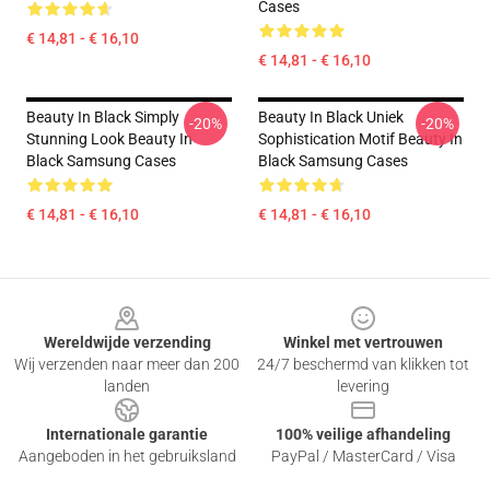
Cases
€ 14,81 - € 16,10
€ 14,81 - € 16,10
Beauty In Black Simply
Beauty In Black Uniek
-20%
-20%
Stunning Look Beauty In
Sophistication Motif Beauty In
Black Samsung Cases
Black Samsung Cases
€ 14,81 - € 16,10
€ 14,81 - € 16,10
Footer
Wereldwijde verzending
Winkel met vertrouwen
Wij verzenden naar meer dan 200
24/7 beschermd van klikken tot
landen
levering
Internationale garantie
100% veilige afhandeling
Aangeboden in het gebruiksland
PayPal / MasterCard / Visa