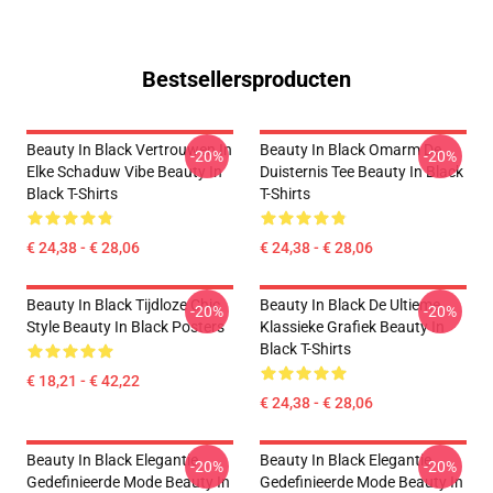
Bestsellersproducten
Beauty In Black Vertrouwen In
Beauty In Black Omarm De
-20%
-20%
Elke Schaduw Vibe Beauty In
Duisternis Tee Beauty In Black
Black T-Shirts
T-Shirts
€ 24,38 - € 28,06
€ 24,38 - € 28,06
Beauty In Black Tijdloze Chic
Beauty In Black De Ultieme
-20%
-20%
Style Beauty In Black Posters
Klassieke Grafiek Beauty In
Black T-Shirts
€ 18,21 - € 42,22
€ 24,38 - € 28,06
Beauty In Black Elegantie
Beauty In Black Elegantie
-20%
-20%
Gedefinieerde Mode Beauty In
Gedefinieerde Mode Beauty In