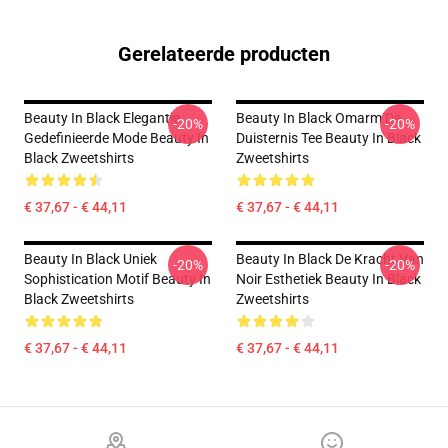
Gerelateerde producten
Beauty In Black Elegantie
Beauty In Black Omarm De
-20%
-20%
Gedefinieerde Mode Beauty In
Duisternis Tee Beauty In Black
Black Zweetshirts
Zweetshirts
€ 37,67 - € 44,11
€ 37,67 - € 44,11
Beauty In Black Uniek
Beauty In Black De Kracht Van
-20%
-20%
Sophistication Motif Beauty In
Noir Esthetiek Beauty In Black
Black Zweetshirts
Zweetshirts
€ 37,67 - € 44,11
€ 37,67 - € 44,11
Footer