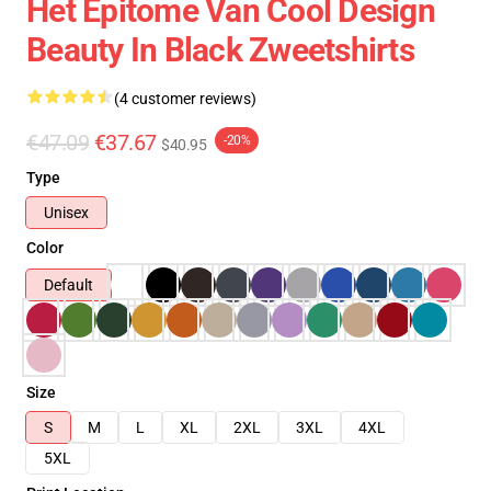
Het Epitome Van Cool Design
Beauty In Black Zweetshirts
(4 customer reviews)
€47.09
€37.67
-20%
$40.95
Type
Unisex
Color
Default
Size
S
M
L
XL
2XL
3XL
4XL
5XL