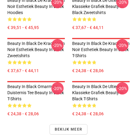
Beauty In Black De Kracht Van
Beauty In Black De Ultieme
-20%
-20%
Noir Esthetiek Beauty In Black
Klassieke Grafiek Beauty In
Hoodies
Black Zweetshirts
€ 39,51 - € 45,95
€ 37,67 - € 44,11
Beauty In Black De Kracht Van
Beauty In Black De Kracht Van
-20%
-20%
Noir Esthetiek Beauty In Black
Noir Esthetiek Beauty In Black
Zweetshirts
T-Shirts
€ 37,67 - € 44,11
€ 24,38 - € 28,06
Beauty In Black Omarm De
Beauty In Black De Ultieme
-20%
-20%
Duisternis Tee Beauty In Black
Klassieke Grafiek Beauty In
T-Shirts
Black T-Shirts
€ 24,38 - € 28,06
€ 24,38 - € 28,06
BEKIJK MEER