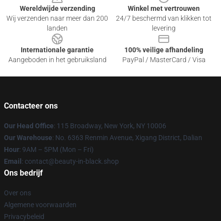
Wereldwijde verzending
Winkel met vertrouwen
Wij verzenden naar meer dan 200
24/7 beschermd van klikken tot
landen
levering
Internationale garantie
100% veilige afhandeling
Aangeboden in het gebruiksland
PayPal / MasterCard / Visa
Contacteer ons
Our Head Office
: 115 Broadway, New York, NY 10006
Our Warehouse
: No. 6363 Renmin Avenue, Xigang District, Dalian
Hour
: 9AM – 5PM (Mon – Fri)
Email
: contact@beauty-in-black.shop
Ons bedrijf
Over ons
Algemene voorwaarden
Privacybeleid