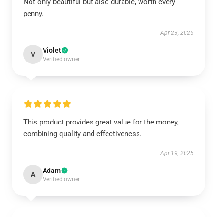
Not only beautiful but also durable, worth every
penny.
Apr 23, 2025
Violet
V
Verified owner
This product provides great value for the money,
combining quality and effectiveness.
Apr 19, 2025
Adam
A
Verified owner