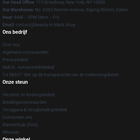
Our Head Office
: 115 Broadway, New York, NY 10006
Our Warehouse
: No. 6363 Renmin Avenue, Xigang District, Dalian
Hour
: 9AM – 5PM (Mon – Fri)
Email
: contact@beauty-in-black.shop
Ons bedrijf
Over ons
Algemene voorwaarden
Privacybeleid
DMCA - Auteursrechtbeleid
CA SB657: Wet op de transparantie van de toeleveringsketen
Onze steun
Verzend- en leveringsbeleid
Betalingsvoorwaarden
Teruggave & terugbetalingsbeleid
Contacteer ons
Klantenhulp (FAQ)
Whosale
Onze winkel