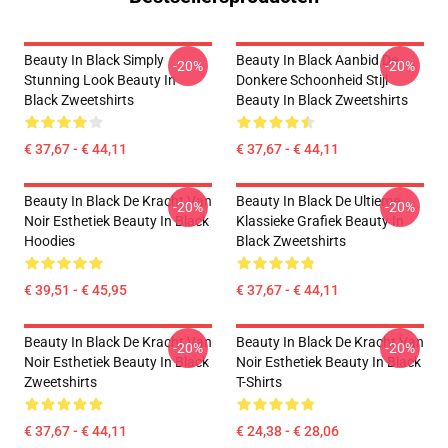
Beauty In Black Simply
Beauty In Black Aanbid De
-20%
-20%
Stunning Look Beauty In
Donkere Schoonheid Stijl
Black Zweetshirts
Beauty In Black Zweetshirts
€ 37,67 - € 44,11
€ 37,67 - € 44,11
Beauty In Black De Kracht Van
Beauty In Black De Ultieme
-20%
-20%
Noir Esthetiek Beauty In Black
Klassieke Grafiek Beauty In
Hoodies
Black Zweetshirts
€ 39,51 - € 45,95
€ 37,67 - € 44,11
Beauty In Black De Kracht Van
Beauty In Black De Kracht Van
-20%
-20%
Noir Esthetiek Beauty In Black
Noir Esthetiek Beauty In Black
Zweetshirts
T-Shirts
€ 37,67 - € 44,11
€ 24,38 - € 28,06