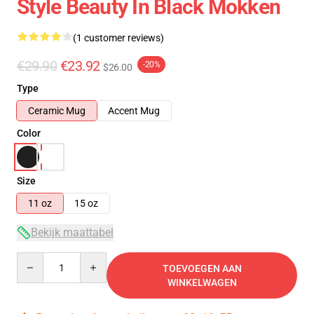
Style Beauty In Black Mokken
(1 customer reviews)
€29.90
€23.92
-20%
$26.00
Type
Ceramic Mug
Accent Mug
Color
Size
11 oz
15 oz
Bekijk maattabel
Quantity
TOEVOEGEN AAN
WINKELWAGEN