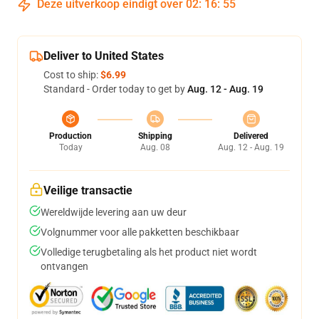
Deze uitverkoop eindigt over
02
:
16
:
55
Deliver to United States
Cost to ship:
$6.99
Standard - Order today to get by
Aug. 12 - Aug. 19
Production
Shipping
Delivered
Today
Aug. 08
Aug. 12 - Aug. 19
Veilige transactie
Wereldwijde levering aan uw deur
Volgnummer voor alle pakketten beschikbaar
Volledige terugbetaling als het product niet wordt
ontvangen