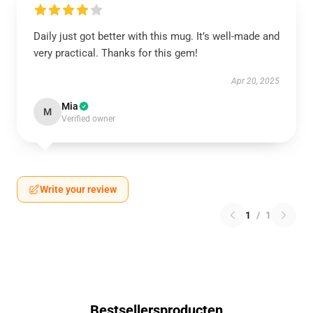
Daily just got better with this mug. It’s well-made and
very practical. Thanks for this gem!
Apr 20, 2025
Mia
M
Verified owner
Write your review
1
/
1
Bestsellersproducten