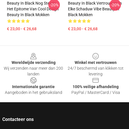
Beauty In Black Nog Steeds
Beauty In Black Vertrouwen In
-20%
-20%
Het Epitome Van Cool Design
Elke Schaduw Vibe Beauty In
Beauty In Black Mokken
Black Mokken
€ 23,00 - € 26,68
€ 23,00 - € 26,68
Footer
Wereldwijde verzending
Winkel met vertrouwen
Wij verzenden naar meer dan 200
24/7 beschermd van klikken tot
landen
levering
Internationale garantie
100% veilige afhandeling
Aangeboden in het gebruiksland
PayPal / MasterCard / Visa
Contacteer ons