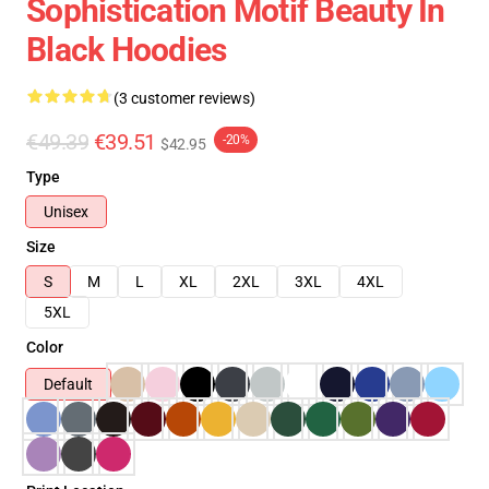
Sophistication Motif Beauty In
Black Hoodies
(3 customer reviews)
€49.39
€39.51
-20%
$42.95
Type
Unisex
Size
S
M
L
XL
2XL
3XL
4XL
5XL
Color
Default