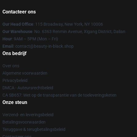
Contacteer ons
Our Head Office
: 115 Broadway, New York, NY 10006
Our Warehouse
: No. 6363 Renmin Avenue, Xigang District, Dalian
Hour
: 9AM – 5PM (Mon – Fri)
Email
: contact@beauty-in-black.shop
Ons bedrijf
Over ons
Algemene voorwaarden
Privacybeleid
DMCA - Auteursrechtbeleid
CA SB657: Wet op de transparantie van de toeleveringsketen
Onze steun
Verzend- en leveringsbeleid
Betalingsvoorwaarden
Teruggave & terugbetalingsbeleid
Contacteer ons