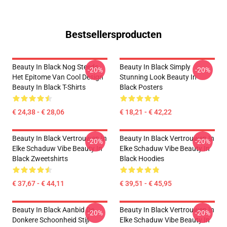
Bestsellersproducten
Beauty In Black Nog Steeds
Beauty In Black Simply
-20%
-20%
Het Epitome Van Cool Design
Stunning Look Beauty In
Beauty In Black T-Shirts
Black Posters
€ 24,38 - € 28,06
€ 18,21 - € 42,22
Beauty In Black Vertrouwen In
Beauty In Black Vertrouwen In
-20%
-20%
Elke Schaduw Vibe Beauty In
Elke Schaduw Vibe Beauty In
Black Zweetshirts
Black Hoodies
€ 37,67 - € 44,11
€ 39,51 - € 45,95
Beauty In Black Aanbid De
Beauty In Black Vertrouwen In
-20%
-20%
Donkere Schoonheid Stijl
Elke Schaduw Vibe Beauty In