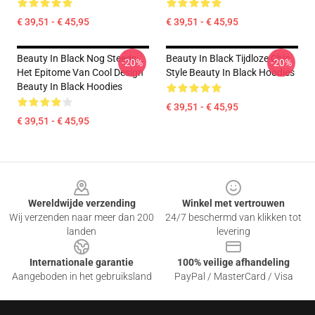
€ 39,51 - € 45,95
€ 39,51 - € 45,95
Beauty In Black Nog Steeds
Beauty In Black Tijdloze Chic
-20%
-20%
Het Epitome Van Cool Design
Style Beauty In Black Hoodies
Beauty In Black Hoodies
€ 39,51 - € 45,95
€ 39,51 - € 45,95
Footer
Wereldwijde verzending
Winkel met vertrouwen
Wij verzenden naar meer dan 200
24/7 beschermd van klikken tot
landen
levering
Internationale garantie
100% veilige afhandeling
Aangeboden in het gebruiksland
PayPal / MasterCard / Visa