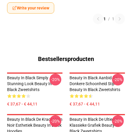
Write your review
1
/
1
Bestsellersproducten
Beauty In Black Simply
Beauty In Black Aanbid De
-20%
-20%
Stunning Look Beauty In
Donkere Schoonheid Stijl
Black Zweetshirts
Beauty In Black Zweetshirts
€ 37,67 - € 44,11
€ 37,67 - € 44,11
Beauty In Black De Kracht Van
Beauty In Black De Ultieme
-20%
-20%
Noir Esthetiek Beauty In Black
Klassieke Grafiek Beauty In
Hoodies
Black Zweetshirts