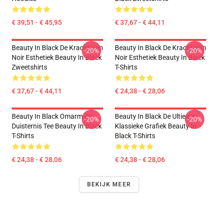
€ 39,51 - € 45,95
€ 37,67 - € 44,11
Beauty In Black De Kracht Van
Beauty In Black De Kracht Van
-20%
-20%
Noir Esthetiek Beauty In Black
Noir Esthetiek Beauty In Black
Zweetshirts
T-Shirts
€ 37,67 - € 44,11
€ 24,38 - € 28,06
Beauty In Black Omarm De
Beauty In Black De Ultieme
-20%
-20%
Duisternis Tee Beauty In Black
Klassieke Grafiek Beauty In
T-Shirts
Black T-Shirts
€ 24,38 - € 28,06
€ 24,38 - € 28,06
BEKIJK MEER