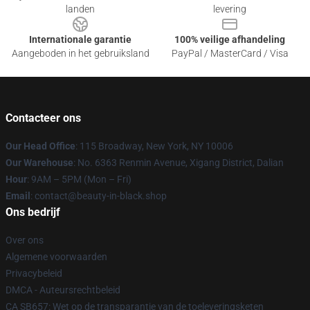
landen
levering
Internationale garantie
100% veilige afhandeling
Aangeboden in het gebruiksland
PayPal / MasterCard / Visa
Contacteer ons
Our Head Office
: 115 Broadway, New York, NY 10006
Our Warehouse
: No. 6363 Renmin Avenue, Xigang District, Dalian
Hour
: 9AM – 5PM (Mon – Fri)
Email
: contact@beauty-in-black.shop
Ons bedrijf
Over ons
Algemene voorwaarden
Privacybeleid
DMCA - Auteursrechtbeleid
CA SB657: Wet op de transparantie van de toeleveringsketen