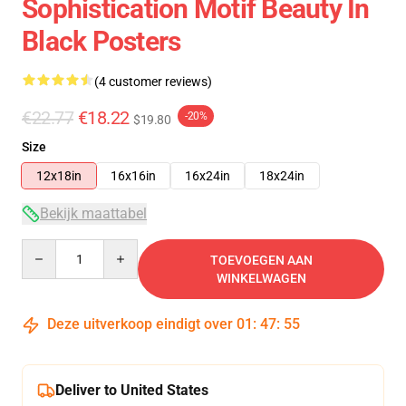
Sophistication Motif Beauty In
Black Posters
(4 customer reviews)
€22.77
€18.22
-20%
$19.80
Size
12x18in
16x16in
16x24in
18x24in
Bekijk maattabel
Quantity
TOEVOEGEN AAN
WINKELWAGEN
Deze uitverkoop eindigt over
01
:
47
:
55
Deliver to United States