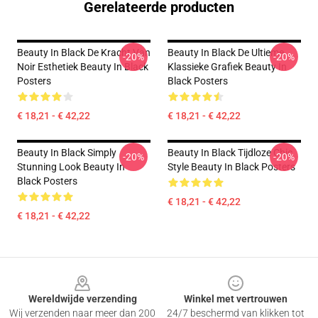
Gerelateerde producten
Beauty In Black De Kracht Van
Beauty In Black De Ultieme
-20%
-20%
Noir Esthetiek Beauty In Black
Klassieke Grafiek Beauty In
Posters
Black Posters
€ 18,21 - € 42,22
€ 18,21 - € 42,22
Beauty In Black Simply
Beauty In Black Tijdloze Chic
-20%
-20%
Stunning Look Beauty In
Style Beauty In Black Posters
Black Posters
€ 18,21 - € 42,22
€ 18,21 - € 42,22
Footer
Wereldwijde verzending
Winkel met vertrouwen
Wij verzenden naar meer dan 200
24/7 beschermd van klikken tot